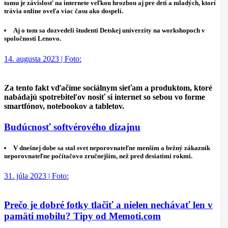
tomu je závislosť na internete veľkou hrozbou aj pre deti a mladých, ktorí
trávia online oveľa viac času ako dospelí.
Aj o tom sa dozvedeli študenti Detskej univerzity na workshopoch v
spoločnosti Lenovo.
14. augusta 2023 | Foto:
Za tento fakt vďačíme sociálnym sieťam a produktom, ktoré
nabádajú spotrebiteľov nosiť si internet so sebou vo forme
smartfónov, notebookov a tabletov.
Budúcnosť softvérového dizajnu
V dnešnej dobe sa stal svet neporovnateľne menším a bežný zákazník
neporovnateľne počítačovo zručnejším, než pred desiatimi rokmi.
31. júla 2023 | Foto:
Prečo je dobré fotky tlačiť a nielen nechávať len v
pamäti mobilu? Tipy od Memoti.com