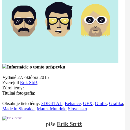
Informácie o tomto príspevku
Vydané 27. októbra 2015
Zverejnil
Erik Stríž
Zdroj témy:
Titulná fotografia:
Obsahuje tieto témy:
3DIGITAL
,
Behance
,
GFX
,
Grafik
,
Grafika
,
Made in Slovakia
,
Marek Mundok
,
Slovensko
Erik Stríž