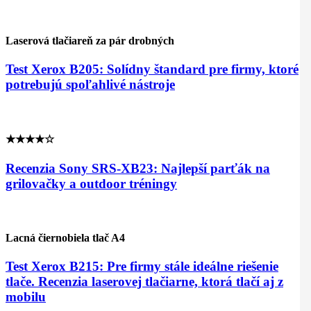
Laserová tlačiareň za pár drobných
Test Xerox B205: Solídny štandard pre firmy, ktoré
potrebujú spoľahlivé nástroje
★★★★☆
Recenzia Sony SRS-XB23: Najlepší parťák na
grilovačky a outdoor tréningy
Lacná čiernobiela tlač A4
Test Xerox B215: Pre firmy stále ideálne riešenie
tlače. Recenzia laserovej tlačiarne, ktorá tlačí aj z
mobilu