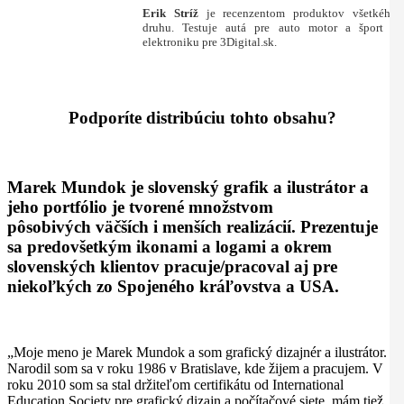
Erik Stríž
je recenzentom produktov všetkého
druhu. Testuje autá pre auto motor a šport a
elektroniku pre 3Digital.sk.
Podporíte distribúciu tohto obsahu?
Marek Mundok je slovenský grafik a ilustrátor a
jeho portfólio je tvorené množstvom
pôsobivých väčších i menších realizácií. Prezentuje
sa predovšetkým ikonami a logami a okrem
slovenských klientov pracuje/pracoval aj pre
niekoľkých zo Spojeného kráľovstva a USA.
„Moje meno je Marek Mundok a som grafický dizajnér a ilustrátor.
Narodil som sa v roku 1986 v Bratislave, kde žijem a pracujem. V
roku 2010 som sa stal držiteľom certifikátu od International
Education Society pre grafický dizajn a počítačové siete, mám tiež