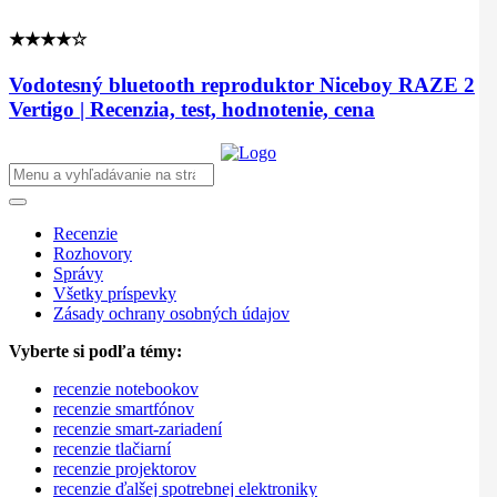
★★★★☆
Vodotesný bluetooth reproduktor Niceboy RAZE 2
Vertigo | Recenzia, test, hodnotenie, cena
Recenzie
Rozhovory
Správy
Všetky príspevky
Zásady ochrany osobných údajov
Vyberte si podľa témy:
recenzie notebookov
recenzie smartfónov
recenzie smart-zariadení
recenzie tlačiarní
recenzie projektorov
recenzie ďalšej spotrebnej elektroniky