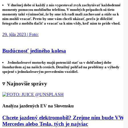
V dnešnej dobe si každý z nás vypestoval zvyk zachytávať každodenné
momenty pomocou mobilného telefónu. V mnohých prípadoch sú tieto
momenty také výnimočné, že by sme ich radi mali zachované a stále sa k
nim mohli vracať. Preto by sme vám chceli ukázať, prečo je dôležité
fotografie z mobilu tlačiť a vracať sa k nim vždy, keď nám to príde vhod.
29. júla 2023 | Foto:
Budúcnosť jediného kolesa
Jednokolesové motorky majú potenciál stať sa v dohľadnej dobe
štandardom aj na našich cestách. Detailný pohľad na problémy a výhody
spojené s jednokolesovým prevedením vozidiel.
▿ Najnovšie správy
Analýza jazdených EV na Slovensku
Chcete jazdený elektromobil? Zrejme ním bude VW,
Mercedes alebo Tesla, tých je najviac