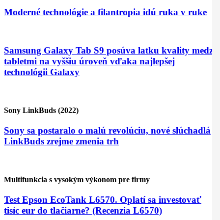
Moderné technológie a filantropia idú ruka v ruke
Samsung Galaxy Tab S9 posúva latku kvality medzi
tabletmi na vyššiu úroveň vďaka najlepšej
technológii Galaxy
Sony LinkBuds (2022)
Sony sa postaralo o malú revolúciu, nové slúchadlá
LinkBuds zrejme zmenia trh
Multifunkcia s vysokým výkonom pre firmy
Test Epson EcoTank L6570. Oplatí sa investovať
tisíc eur do tlačiarne? (Recenzia L6570)