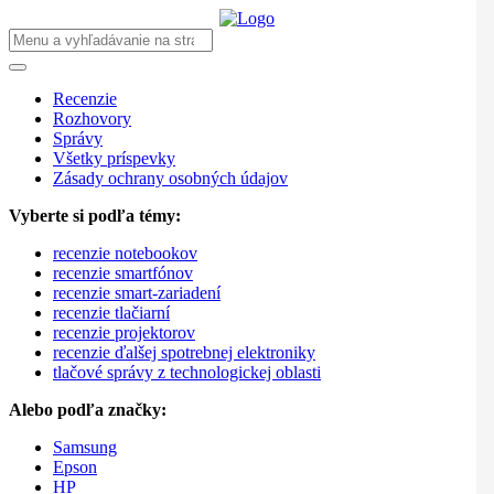
Recenzie
Rozhovory
Správy
Všetky príspevky
Zásady ochrany osobných údajov
Vyberte si podľa témy:
recenzie notebookov
recenzie smartfónov
recenzie smart-zariadení
recenzie tlačiarní
recenzie projektorov
recenzie ďalšej spotrebnej elektroniky
tlačové správy z technologickej oblasti
Alebo podľa značky:
Samsung
Epson
HP