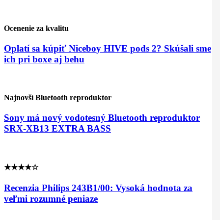
Ocenenie za kvalitu
Oplatí sa kúpiť Niceboy HIVE pods 2? Skúšali sme
ich pri boxe aj behu
Najnovší Bluetooth reproduktor
Sony má nový vodotesný Bluetooth reproduktor
SRX-XB13 EXTRA BASS
★★★★☆
Recenzia Philips 243B1/00: Vysoká hodnota za
veľmi rozumné peniaze