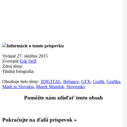
Informácie o tomto príspevku
Vydané 27. októbra 2015
Zverejnil
Erik Stríž
Zdroj témy:
Titulná fotografia:
Obsahuje tieto témy:
3DIGITAL
,
Behance
,
GFX
,
Grafik
,
Grafika
,
Made in Slovakia
,
Marek Mundok
,
Slovensko
Pomôžte nám zdieľať tento obsah
Pokračujte na ďalší príspevok »