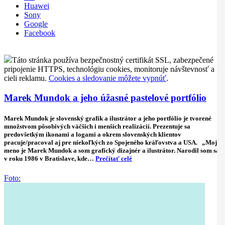
Huawei
Sony
Google
Facebook
Táto stránka používa bezpečnostný certifikát SSL, zabezpečené
pripojenie HTTPS, technológiu cookies, monitoruje návštevnosť a
cieli reklamu.
Cookies a sledovanie môžete vypnúť
.
Marek Mundok a jeho úžasné pastelové portfólio
Marek Mundok je slovenský grafik a ilustrátor a jeho portfólio je tvorené
množstvom pôsobivých väčších i menších realizácií. Prezentuje sa
predovšetkým ikonami a logami a okrem slovenských klientov
pracuje/pracoval aj pre niekoľkých zo Spojeného kráľovstva a USA. „Moje
meno je Marek Mundok a som grafický dizajnér a ilustrátor. Narodil som sa
v roku 1986 v Bratislave, kde…
Prečítať celé
Foto: