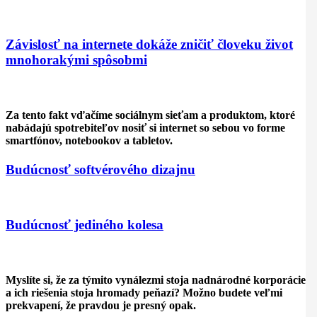
Závislosť na internete dokáže zničiť človeku život
mnohorakými spôsobmi
Za tento fakt vďačíme sociálnym sieťam a produktom, ktoré
nabádajú spotrebiteľov nosiť si internet so sebou vo forme
smartfónov, notebookov a tabletov.
Budúcnosť softvérového dizajnu
Budúcnosť jediného kolesa
Myslíte si, že za týmito vynálezmi stoja nadnárodné korporácie
a ich riešenia stoja hromady peňazí? Možno budete veľmi
prekvapení, že pravdou je presný opak.