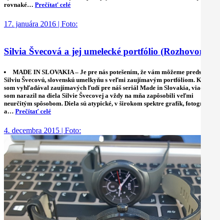
rovnaké…
Prečítať celé
17. januára 2016 | Foto:
Silvia Švecová a jej umelecké portfólio (Rozhovor)
MADE IN SLOVAKIA – Je pre nás potešením, že vám môžeme predstaviť
Silviu Švecovú, slovenskú umelkyňu s veľmi zaujímavým portfóliom. Keď
som vyhľadával zaujímavých ľudí pre náš seriál Made in Slovakia, viackrát
som narazil na diela Silvie Švecovej a vždy na mňa zapôsobili veľmi
neurčitým spôsobom. Diela sú atypické, v širokom spektre grafík, fotografií
a…
Prečítať celé
4. decembra 2015 | Foto: