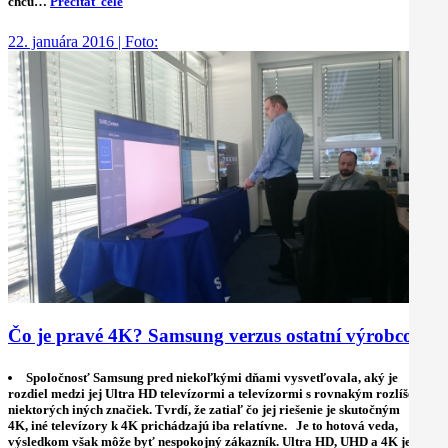
chcú…
Prečítať celé
22. januára 2016 | Foto:
Čo je pravé 4K? Samsung verzus ostatní výrobcovia
Spoločnosť Samsung pred niekoľkými dňami vysvetľovala, aký je
rozdiel medzi jej Ultra HD televízormi a televízormi s rovnakým rozlíšením
niektorých iných značiek. Tvrdí, že zatiaľ čo jej riešenie je skutočným
4K, iné televízory k 4K prichádzajú iba relatívne. Je to hotová veda,
výsledkom však môže byť nespokojný zákazník. Ultra HD, UHD a 4K je