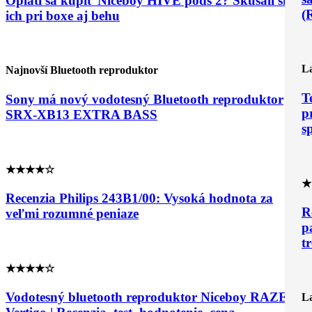
Oplatí sa kúpiť Niceboy HIVE pods 2? Skúšali sme
(
ich pri boxe aj behu
La
Najnovší Bluetooth reproduktor
T
Sony má nový vodotesný Bluetooth reproduktor
p
SRX-XB13 EXTRA BASS
s
★★★★☆
★
Recenzia Philips 243B1/00: Vysoká hodnota za
R
veľmi rozumné peniaze
p
t
★★★★☆
Vodotesný bluetooth reproduktor Niceboy RAZE 2
La