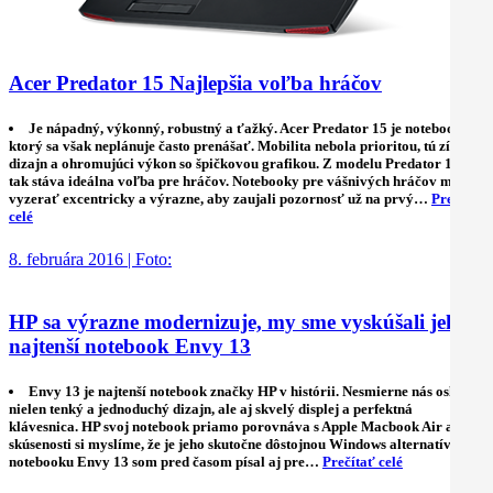
Acer Predator 15 Najlepšia voľba hráčov
Je nápadný, výkonný, robustný a ťažký. Acer Predator 15 je notebook,
ktorý sa však neplánuje často prenášať. Mobilita nebola prioritou, tú získal
dizajn a ohromujúci výkon so špičkovou grafikou. Z modelu Predator 15 sa
tak stáva ideálna voľba pre hráčov. Notebooky pre vášnivých hráčov musia
vyzerať excentricky a výrazne, aby zaujali pozornosť už na prvý…
Prečítať
celé
8. februára 2016 | Foto:
HP sa výrazne modernizuje, my sme vyskúšali jeho
najtenší notebook Envy 13
Envy 13 je najtenší notebook značky HP v histórii. Nesmierne nás oslovil
nielen tenký a jednoduchý dizajn, ale aj skvelý displej a perfektná
klávesnica. HP svoj notebook priamo porovnáva s Apple Macbook Air a po
skúsenosti si myslíme, že je jeho skutočne dôstojnou Windows alternatívou. O
notebooku Envy 13 som pred časom písal aj pre…
Prečítať celé