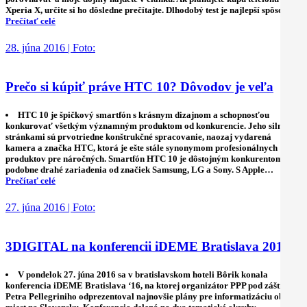
Xperia X, určite si ho dôsledne prečítajte. Dlhodobý test je najlepší spôsob,…
Prečítať celé
28. júna 2016 | Foto:
Prečo si kúpiť práve HTC 10? Dôvodov je veľa
HTC 10 je špičkový smartfón s krásnym dizajnom a schopnosťou
konkurovať všetkým významným produktom od konkurencie. Jeho silnými
stránkami sú prvotriedne konštrukčné spracovanie, naozaj vydarená
kamera a značka HTC, ktorá je ešte stále synonymom profesionálnych
produktov pre náročných. Smartfón HTC 10 je dôstojným konkurentom pre
podobne drahé zariadenia od značiek Samsung, LG a Sony. S Apple…
Prečítať celé
27. júna 2016 | Foto:
3DIGITAL na konferencii iDEME Bratislava 2016
V pondelok 27. júna 2016 sa v bratislavskom hoteli Bôrik konala
konferencia iDEME Bratislava ‘16, na ktorej organizátor PPP pod záštitou
Petra Pellegriniho odprezentoval najnovšie plány pre informatizáciu obcí a