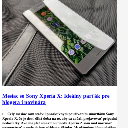
Mesiac so Sony Xperia X: Ideálny parťák pre
blogera i novinára
Celý mesiac som strávil proaktívnym používaním smartfónu Sony
Xperia X, čo je dosť dlhá doba na to, aby sa začali prejavovať prípadné
nedostatky. Ako majiteľ smarfónu triedy Xperia Z som mal možnosť
porovnávať a moje dojmy nájdete v článku. Ak plánujete kúpu telefónu