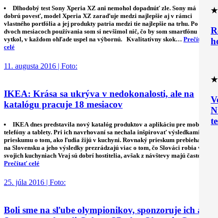
Dlhodobý test Sony Xperia XZ ani nemohol dopadnúť zle. Sony má
★
dobrú povesť, model Xperia XZ zaraďuje medzi najlepšie aj v rámci
vlastného portfólia a jej produkty patria medzi tie najlepšie na trhu. Po
R
dvoch mesiacoch používania som si nevšimol nič, čo by som smartfónu
vytkol, v každom ohľade uspel na výbornú. Kvalitatívny skok…
Prečítať
h
celé
11. augusta 2016 | Foto:
★
IKEA: Krása sa ukrýva v nedokonalosti, ale na
V
katalógu pracuje 18 mesiacov
N
t
IKEA dnes predstavila nový katalóg produktov a aplikáciu pre mobilné
telefóny a tablety. Pri ich navrhovaní sa nechala inšpirovať výsledkami
prieskumu o tom, ako ľudia žijú v kuchyni. Rovnaký prieskum prebiehal aj
na Slovensku a jeho výsledky prezrádzajú viac o tom, čo Slováci robia vo
svojich kuchyniach Vraj sú dobrí hostitelia, avšak z návštevy majú často…
Prečítať celé
25. júla 2016 | Foto:
Boli sme na sľube olympionikov, sponzoruje ich aj