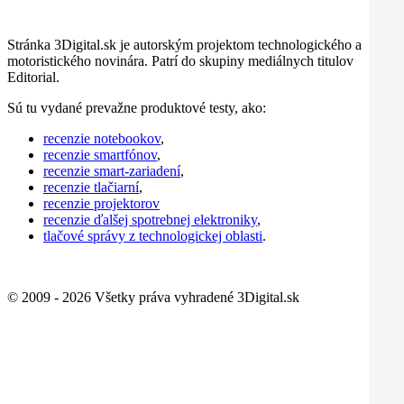
Stránka 3Digital.sk je autorským projektom technologického a
motoristického novinára. Patrí do skupiny mediálnych titulov
Editorial.
Sú tu vydané prevažne produktové testy, ako:
recenzie notebookov
,
recenzie smartfónov
,
recenzie smart-zariadení
,
recenzie tlačiarní
,
recenzie projektorov
recenzie ďalšej spotrebnej elektroniky
,
tlačové správy z technologickej oblasti
.
© 2009 - 2026 Všetky práva vyhradené 3Digital.sk