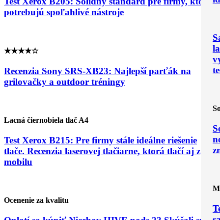
Test Xerox B205: Solídny štandard pre firmy, ktoré
potrebujú spoľahlivé nástroje
S
l
★★★★☆
v
t
Recenzia Sony SRS-XB23: Najlepší parťák na
grilovačky a outdoor tréningy
S
Lacná čiernobiela tlač A4
S
n
Test Xerox B215: Pre firmy stále ideálne riešenie
z
tlače. Recenzia laserovej tlačiarne, ktorá tlačí aj z
mobilu
Mu
Ocenenie za kvalitu
T
s