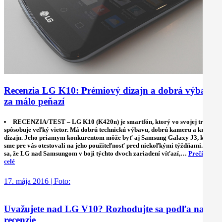
Recenzia LG K10: Prémiový dizajn a dobrá výbava
za málo peňazí
RECENZIA/TEST – LG K10 (K420n) je smartfón, ktorý vo svojej triede
spôsobuje veľký vietor. Má dobrú technickú výbavu, dobrú kameru a krásny
dizajn. Jeho priamym konkurentom môže byť aj Samsung Galaxy J3, ktorý
sme pre vás otestovali na jeho použiteľnosť pred niekoľkými týždňami. Zdá
sa, že LG nad Samsungom v boji týchto dvoch zariadení víťazí,…
Prečítať
celé
17. mája 2016 | Foto:
Uvažujete nad LG V10? Rozhodujte sa podľa našej
recenzie