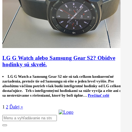
LG G Watch alebo Samsung Gear S2? Obidve
hodinky sú skvelé.
LG G Watch a Samsung Gear S2 nie sú tak celkom konkurenčné
zariadenia, pretože tie od Samsungu sú ešte o jeden level vyššie. Pre
absolútnu väčšinu potrieb však budú inteligentné hodinky od LG celkom
dostačujúce. Trh s inteligentnými hodinkami sa stále vyvíja a ešte ani dnes
sa nestretávame s riešeniami, ktoré by boli úplne…
Prečítať celé
1
2
Ďalej »