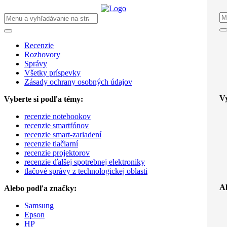
Recenzie
Rozhovory
Správy
Všetky príspevky
Zásady ochrany osobných údajov
Vy
Vyberte si podľa témy:
recenzie notebookov
recenzie smartfónov
recenzie smart-zariadení
recenzie tlačiarní
recenzie projektorov
recenzie ďalšej spotrebnej elektroniky
tlačové správy z technologickej oblasti
A
Alebo podľa značky:
Samsung
Epson
HP