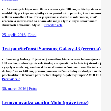
Ak zvažujete kúpu smartfónu s cenou vyše 500 eur, určite by ste sa nemali
unáhliť. Aj pri kúpe na splátky či na paušál ide o položku, ktorá nemusí byť
celkom zanedbateľná. Preto je správne zisťovať si informácie, čítať
recenzie a informovať sa o tom, aké majú s tým či iným smartfónom
skúsenosti odborníci. My sa…
Prečítať celé
25. apríla 2016 | Foto:
Test použiteľnosti Samsung Galaxy J3 (recenzia)
Samsung Galaxy J3 je skvelý smartfón, ktorého cena balancujúca okolo
160 eur ho predurčuje do rúk širokej verejnosti. Po technickej stránke je
vyspelý a moderný, osobná skúsenosť s ním veľmi pozitívna. Na internete sa
dá kúpiť už za 148 eur, pričom ponúkne veľmi solídny základ pre širokú
paletu aktivít. Kľúčové parametre: Displej: 5-palcový Super AMOLED…
Prečítať celé
30. marca 2016 | Foto:
Lenovo uvádza značku Moto (práve teraz)