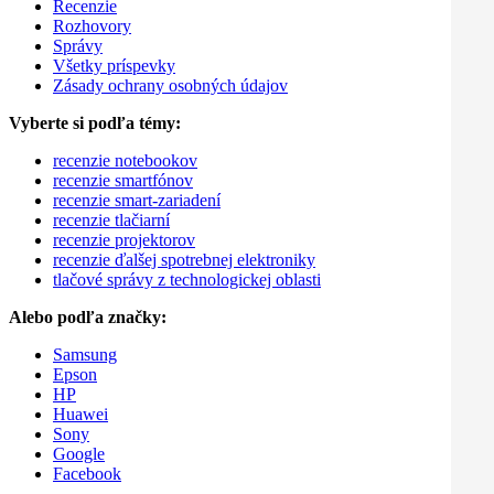
Recenzie
Rozhovory
Správy
Všetky príspevky
Zásady ochrany osobných údajov
Vyberte si podľa témy:
recenzie notebookov
recenzie smartfónov
recenzie smart-zariadení
recenzie tlačiarní
recenzie projektorov
recenzie ďalšej spotrebnej elektroniky
tlačové správy z technologickej oblasti
Alebo podľa značky:
Samsung
Epson
HP
Huawei
Sony
Google
Facebook