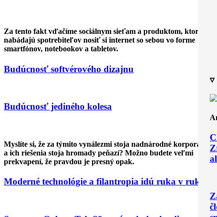
Za tento fakt vďačíme sociálnym sieťam a produktom, ktoré
nabádajú spotrebiteľov nosiť si internet so sebou vo forme
smartfónov, notebookov a tabletov.
Budúcnosť softvérového dizajnu
▿
Budúcnosť jediného kolesa
A
C
Myslíte si, že za týmito vynálezmi stoja nadnárodné korporácie
Z
a ich riešenia stoja hromady peňazí? Možno budete veľmi
a
prekvapení, že pravdou je presný opak.
Moderné technológie a filantropia idú ruka v ruke
Z
č