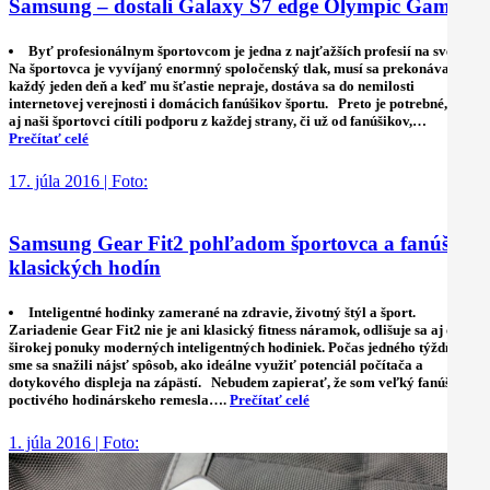
Samsung – dostali Galaxy S7 edge Olympic Games
Byť profesionálnym športovcom je jedna z najťažších profesií na svete.
Na športovca je vyvíjaný enormný spoločenský tlak, musí sa prekonávať
každý jeden deň a keď mu šťastie nepraje, dostáva sa do nemilosti
internetovej verejnosti i domácich fanúšikov športu. Preto je potrebné, aby
aj naši športovci cítili podporu z každej strany, či už od fanúšikov,…
Prečítať celé
17. júla 2016 | Foto:
Samsung Gear Fit2 pohľadom športovca a fanúšika
klasických hodín
Inteligentné hodinky zamerané na zdravie, životný štýl a šport.
Zariadenie Gear Fit2 nie je ani klasický fitness náramok, odlišuje sa aj od
širokej ponuky moderných inteligentných hodiniek. Počas jedného týždňa
sme sa snažili nájsť spôsob, ako ideálne využiť potenciál počítača a
dotykového displeja na zápästí. Nebudem zapierať, že som veľký fanúšik
poctivého hodinárskeho remesla….
Prečítať celé
1. júla 2016 | Foto: