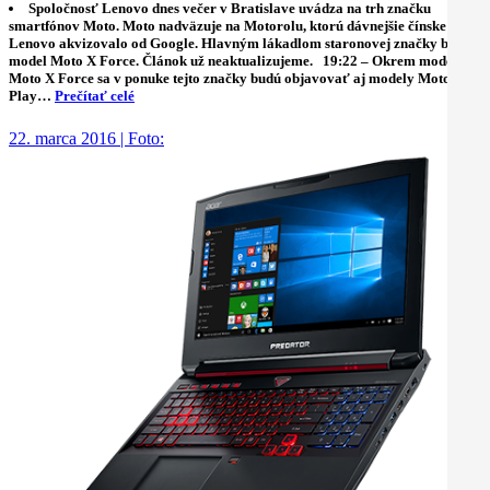
Spoločnosť Lenovo dnes večer v Bratislave uvádza na trh značku
smartfónov Moto. Moto nadväzuje na Motorolu, ktorú dávnejšie čínske
Lenovo akvizovalo od Google. Hlavným lákadlom staronovej značky bude
model Moto X Force. Článok už neaktualizujeme. 19:22 – Okrem modelu
Moto X Force sa v ponuke tejto značky budú objavovať aj modely Moto X
Play…
Prečítať celé
22. marca 2016 | Foto: