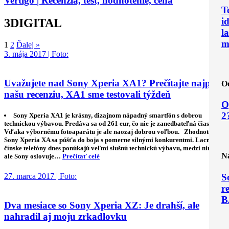
Vertigo | Recenzia, test, hodnotenie, cena
T
i
3DIGITAL
la
m
1
2
Ďalej »
3. mája 2017 | Foto:
Uvažujete nad Sony Xperia XA1? Prečítajte najprv
Oc
našu recenziu, XA1 sme testovali týždeň
O
2
Sony Xperia XA1 je krásny, dizajnom nápadný smartfón s dobrou
technickou výbavou. Predáva sa od 261 eur, čo nie je zanedbateľná čiastka.
Vďaka výbornému fotoaparátu je ale naozaj dobrou voľbou. Zhodnotenie
Sony Xperia XA sa púšťa do boja s pomerne silnými konkurentmi. Lacné
čínske telefóny dnes ponúkajú veľmi slušnú technickú výbavu, medzi nimi
Na
ale Sony oslovuje…
Prečítať celé
S
27. marca 2017 | Foto:
r
B
Dva mesiace so Sony Xperia XZ: Je drahší, ale
nahradil aj moju zrkadlovku