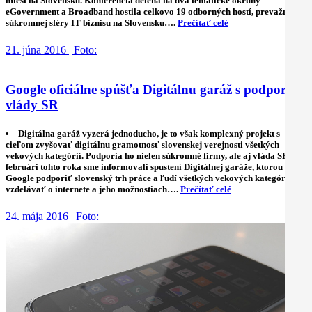
miest na Slovensku. Konferencia delená na dva tematické okruhy
eGovernment a Broadband hostila celkovo 19 odborných hostí, prevažne zo
súkromnej sféry IT biznisu na Slovensku….
Prečítať celé
21. júna 2016 | Foto:
Google oficiálne spúšťa Digitálnu garáž s podporou
vlády SR
Digitálna garáž vyzerá jednoducho, je to však komplexný projekt s
cieľom zvyšovať digitálnu gramotnosť slovenskej verejnosti všetkých
vekových kategórií. Podporia ho nielen súkromné firmy, ale aj vláda SR. Vo
februári tohto roka sme informovali spustení Digitálnej garáže, ktorou chce
Google podporiť slovenský trh práce a ľudí všetkých vekových kategórii
vzdelávať o internete a jeho možnostiach….
Prečítať celé
24. mája 2016 | Foto: