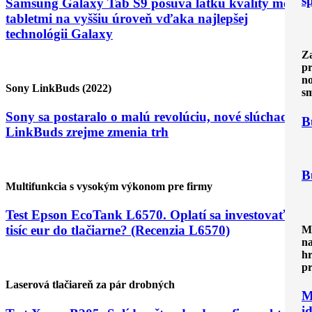
s
Samsung Galaxy Tab S9 posúva latku kvality medzi
tabletmi na vyššiu úroveň vďaka najlepšej
technológii Galaxy
Za
pr
no
Sony LinkBuds (2022)
sm
Sony sa postaralo o malú revolúciu, nové slúchadlá
B
LinkBuds zrejme zmenia trh
B
Multifunkcia s vysokým výkonom pre firmy
Test Epson EcoTank L6570. Oplatí sa investovať
tisíc eur do tlačiarne? (Recenzia L6570)
My
na
h
pr
Laserová tlačiareň za pár drobných
M
i