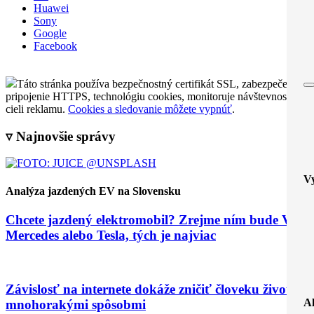
Huawei
Sony
Google
Facebook
Táto stránka používa bezpečnostný certifikát SSL, zabezpečené
pripojenie HTTPS, technológiu cookies, monitoruje návštevnosť a
cieli reklamu.
Cookies a sledovanie môžete vypnúť
.
▿ Najnovšie správy
Vy
Analýza jazdených EV na Slovensku
Chcete jazdený elektromobil? Zrejme ním bude VW,
Mercedes alebo Tesla, tých je najviac
Závislosť na internete dokáže zničiť človeku život
A
mnohorakými spôsobmi