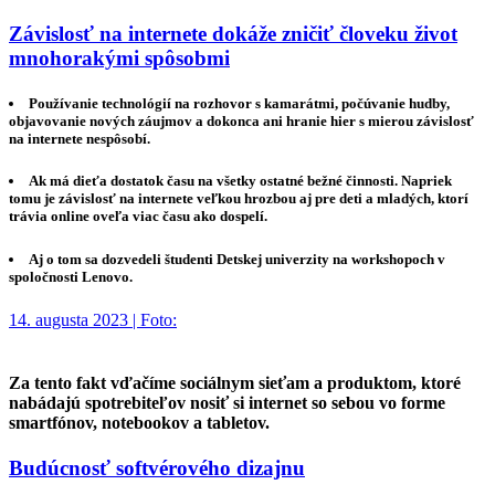
Závislosť na internete dokáže zničiť človeku život
mnohorakými spôsobmi
Používanie technológií na rozhovor s kamarátmi, počúvanie hudby,
objavovanie nových záujmov a dokonca ani hranie hier s mierou závislosť
na internete nespôsobí.
Ak má dieťa dostatok času na všetky ostatné bežné činnosti. Napriek
tomu je závislosť na internete veľkou hrozbou aj pre deti a mladých, ktorí
trávia online oveľa viac času ako dospelí.
Aj o tom sa dozvedeli študenti Detskej univerzity na workshopoch v
spoločnosti Lenovo.
14. augusta 2023 | Foto:
Za tento fakt vďačíme sociálnym sieťam a produktom, ktoré
nabádajú spotrebiteľov nosiť si internet so sebou vo forme
smartfónov, notebookov a tabletov.
Budúcnosť softvérového dizajnu