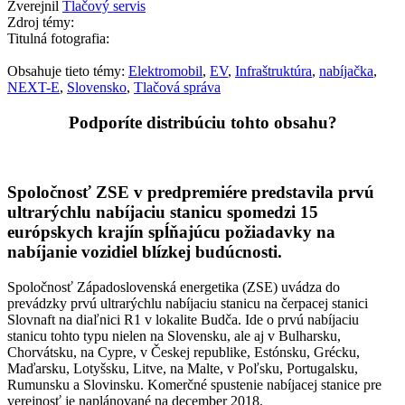
Zverejnil
Tlačový servis
Zdroj témy:
Titulná fotografia:
Obsahuje tieto témy:
Elektromobil
,
EV
,
Infraštruktúra
,
nabíjačka
,
NEXT-E
,
Slovensko
,
Tlačová správa
Podporíte distribúciu tohto obsahu?
Spoločnosť ZSE v predpremiére predstavila prvú
ultrarýchlu nabíjaciu stanicu spomedzi 15
európskych krajín spĺňajúcu požiadavky na
nabíjanie vozidiel blízkej budúcnosti.
Spoločnosť Západoslovenská energetika (ZSE) uvádza do
prevádzky prvú ultrarýchlu nabíjaciu stanicu na čerpacej stanici
Slovnaft na diaľnici R1 v lokalite Budča. Ide o prvú nabíjaciu
stanicu tohto typu nielen na Slovensku, ale aj v Bulharsku,
Chorvátsku, na Cypre, v Českej republike, Estónsku, Grécku,
Maďarsku, Lotyšsku, Litve, na Malte, v Poľsku, Portugalsku,
Rumunsku a Slovinsku. Komerčné spustenie nabíjacej stanice pre
verejnosť je naplánované na december 2018.