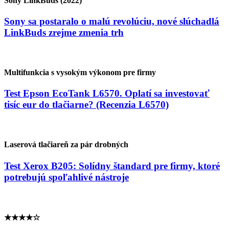
Sony LinkBuds (2022)
Sony sa postaralo o malú revolúciu, nové slúchadlá
LinkBuds zrejme zmenia trh
Multifunkcia s vysokým výkonom pre firmy
Test Epson EcoTank L6570. Oplatí sa investovať
tisíc eur do tlačiarne? (Recenzia L6570)
Laserová tlačiareň za pár drobných
Test Xerox B205: Solídny štandard pre firmy, ktoré
potrebujú spoľahlivé nástroje
★★★★☆