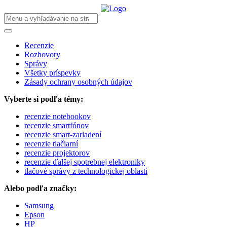
Recenzie
Rozhovory
Správy
Všetky príspevky
Zásady ochrany osobných údajov
Vyberte si podľa témy:
recenzie notebookov
recenzie smartfónov
recenzie smart-zariadení
recenzie tlačiarní
recenzie projektorov
recenzie ďalšej spotrebnej elektroniky
tlačové správy z technologickej oblasti
Alebo podľa značky:
Samsung
Epson
HP