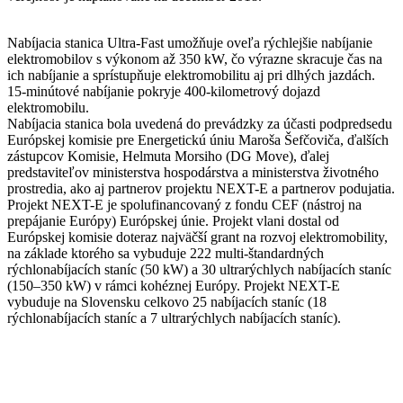
Nabíjacia stanica Ultra-Fast umožňuje oveľa rýchlejšie nabíjanie
elektromobilov s výkonom až 350 kW, čo výrazne skracuje čas na
ich nabíjanie a sprístupňuje elektromobilitu aj pri dlhých jazdách.
15-minútové nabíjanie pokryje 400-kilometrový dojazd
elektromobilu.
Nabíjacia stanica bola uvedená do prevádzky za účasti podpredsedu
Európskej komisie pre Energetickú úniu Maroša Šefčoviča, ďalších
zástupcov Komisie, Helmuta Morsiho (DG Move), ďalej
predstaviteľov ministerstva hospodárstva a ministerstva životného
prostredia, ako aj partnerov projektu NEXT-E a partnerov podujatia.
Projekt NEXT-E je spolufinancovaný z fondu CEF (nástroj na
prepájanie Európy) Európskej únie. Projekt vlani dostal od
Európskej komisie doteraz najväčší grant na rozvoj elektromobility,
na základe ktorého sa vybuduje 222 multi-štandardných
rýchlonabíjacích staníc (50 kW) a 30 ultrarýchlych nabíjacích staníc
(150–350 kW) v rámci kohéznej Európy. Projekt NEXT-E
vybuduje na Slovensku celkovo 25 nabíjacích staníc (18
rýchlonabíjacích staníc a 7 ultrarýchlych nabíjacích staníc).