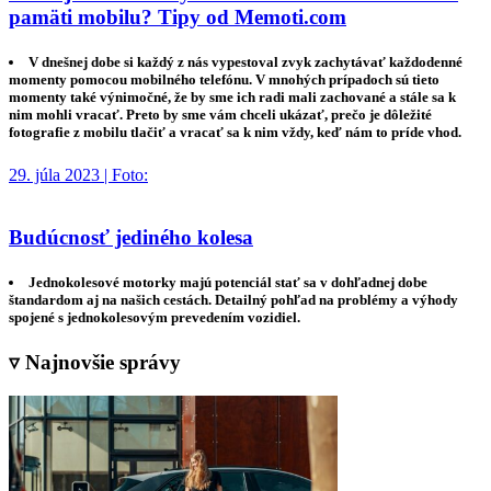
pamäti mobilu? Tipy od Memoti.com
V dnešnej dobe si každý z nás vypestoval zvyk zachytávať každodenné
momenty pomocou mobilného telefónu. V mnohých prípadoch sú tieto
momenty také výnimočné, že by sme ich radi mali zachované a stále sa k
nim mohli vracať. Preto by sme vám chceli ukázať, prečo je dôležité
fotografie z mobilu tlačiť a vracať sa k nim vždy, keď nám to príde vhod.
29. júla 2023 | Foto:
Budúcnosť jediného kolesa
Jednokolesové motorky majú potenciál stať sa v dohľadnej dobe
štandardom aj na našich cestách. Detailný pohľad na problémy a výhody
spojené s jednokolesovým prevedením vozidiel.
▿ Najnovšie správy