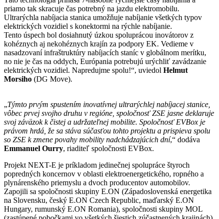
priamo tak skracuje čas potrebný na jazdu elektromobilu.
Ultrarýchla nabíjacia stanica umožňuje nabíjanie všetkých typov
elektrických vozidiel s konektormi na rýchle nabíjanie.
Tento úspech bol dosiahnutý úzkou spoluprácou inovátorov z
kohéznych aj nekohéznych krajín za podpory EK. Vedieme v
nasadzovaní infraštruktúry nabíjacích staníc v globálnom merítku,
no nie je čas na oddych, Európania potrebujú urýchliť zavádzanie
elektrických vozidiel. Napredujme spolu!“, uviedol
Helmut
Morsiho
(DG Move).
„
Týmto prvým spustením inovatívnej ultrarýchlej nabíjacej stanice,
vôbec prvej svojho druhu v regióne, spoločnosť ZSE jasne deklaruje
svoj záväzok k čistej a udržateľnej mobilite. Spoločnosť EVBox je
právom hrdá, že sa stáva súčasťou tohto projektu a prispieva spolu
so ZSE k zmene povahy mobility nadchádzajúcich dní
,“ dodáva
Emmanuel Ourry
, riaditeľ spoločnosti EVBox.
Projekt NEXT-E je príkladom jedinečnej spolupráce štyroch
popredných koncernov v oblasti elektroenergetického, ropného a
plynárenského priemyslu a dvoch producentov automobilov.
Zapojili sa spoločnosti skupiny E.ON (Západoslovenská energetika
na Slovensku, český E.ON Czech Republic, maďarský E.ON
Hungary, rumunský E.ON Romania), spoločnosti skupiny MOL
(zastúpené pobočkami vo všetkých šiestich zúčastnených krajinách),