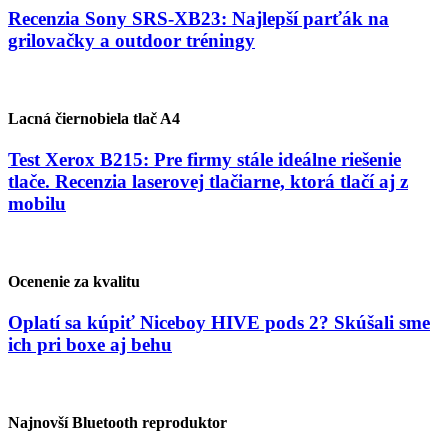
Recenzia Sony SRS-XB23: Najlepší parťák na
grilovačky a outdoor tréningy
Lacná čiernobiela tlač A4
Test Xerox B215: Pre firmy stále ideálne riešenie
tlače. Recenzia laserovej tlačiarne, ktorá tlačí aj z
mobilu
Ocenenie za kvalitu
Oplatí sa kúpiť Niceboy HIVE pods 2? Skúšali sme
ich pri boxe aj behu
Najnovší Bluetooth reproduktor