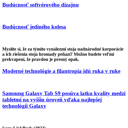
Budúcnosť softvérového dizajnu
Budúcnosť jediného kolesa
Myslíte si, že za týmito vynálezmi stoja nadnárodné korporácie
a ich riešenia stoja hromady peňazí? Možno budete veľmi
prekvapení, že pravdou je presný opak.
Moderné technológie a filantropia idú ruka v ruke
Samsung Galaxy Tab S9 posúva latku kvality medzi
tabletmi na vyššiu úroveň vďaka najlepšej
technológii Galaxy