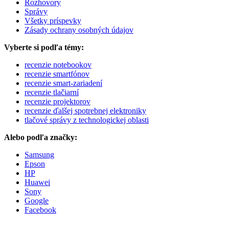
Rozhovory
Správy
Všetky príspevky
Zásady ochrany osobných údajov
Vyberte si podľa témy:
recenzie notebookov
recenzie smartfónov
recenzie smart-zariadení
recenzie tlačiarní
recenzie projektorov
recenzie ďalšej spotrebnej elektroniky
tlačové správy z technologickej oblasti
Alebo podľa značky:
Samsung
Epson
HP
Huawei
Sony
Google
Facebook