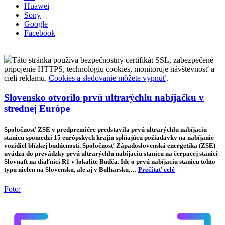
Huawei
Sony
Google
Facebook
Táto stránka používa bezpečnostný certifikát SSL, zabezpečené
pripojenie HTTPS, technológiu cookies, monitoruje návštevnosť a
cieli reklamu.
Cookies a sledovanie môžete vypnúť
.
Slovensko otvorilo prvú ultrarýchlu nabíjačku v
strednej Európe
Spoločnosť ZSE v predpremiére predstavila prvú ultrarýchlu nabíjaciu
stanicu spomedzi 15 európskych krajín spĺňajúcu požiadavky na nabíjanie
vozidiel blízkej budúcnosti. Spoločnosť Západoslovenská energetika (ZSE)
uvádza do prevádzky prvú ultrarýchlu nabíjaciu stanicu na čerpacej stanici
Slovnaft na diaľnici R1 v lokalite Budča. Ide o prvú nabíjaciu stanicu tohto
typu nielen na Slovensku, ale aj v Bulharsku,…
Prečítať celé
Foto: