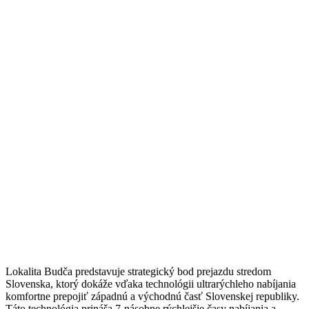
Lokalita Budča predstavuje strategický bod prejazdu stredom
Slovenska, ktorý dokáže vďaka technológii ultrarýchleho nabíjania
komfortne prepojiť západnú a východnú časť Slovenskej republiky.
Táto technológia prináša 7-násobne rýchlejšie časy nabíjania a