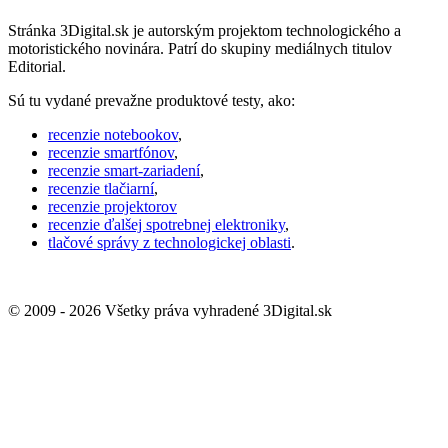
Stránka 3Digital.sk je autorským projektom technologického a
motoristického novinára. Patrí do skupiny mediálnych titulov
Editorial.
Sú tu vydané prevažne produktové testy, ako:
recenzie notebookov
,
recenzie smartfónov
,
recenzie smart-zariadení
,
recenzie tlačiarní
,
recenzie projektorov
recenzie ďalšej spotrebnej elektroniky
,
tlačové správy z technologickej oblasti
.
© 2009 - 2026 Všetky práva vyhradené 3Digital.sk