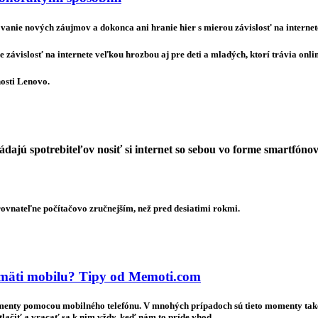
anie nových záujmov a dokonca ani hranie hier s mierou závislosť na internet
 závislosť na internete veľkou hrozbou aj pre deti a mladých, ktorí trávia onli
nosti Lenovo.
ajú spotrebiteľov nosiť si internet so sebou vo forme smartfónov
ovnateľne počítačovo zručnejším, než pred desiatimi rokmi.
 pamäti mobilu? Tipy od Memoti.com
enty pomocou mobilného telefónu. V mnohých prípadoch sú tieto momenty také 
 tlačiť a vracať sa k nim vždy, keď nám to príde vhod.