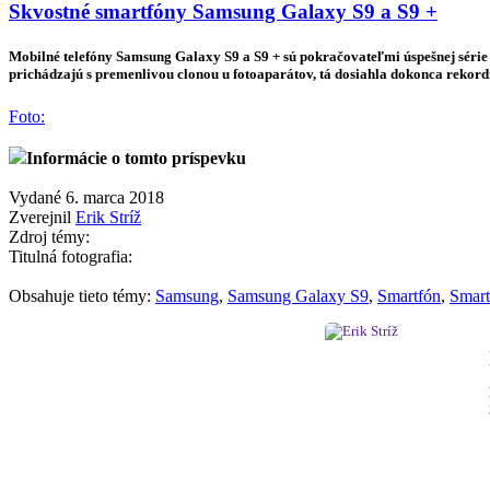
Skvostné smartfóny Samsung Galaxy S9 a S9 +
Mobilné telefóny Samsung Galaxy S9 a S9 + sú pokračovateľmi úspešnej série S
prichádzajú s premenlivou clonou u fotoaparátov, tá dosiahla dokonca reko
Foto:
Informácie o tomto príspevku
Vydané 6. marca 2018
Zverejnil
Erik Stríž
Zdroj témy:
Titulná fotografia:
Obsahuje tieto témy:
Samsung
,
Samsung Galaxy S9
,
Smartfón
,
Smart