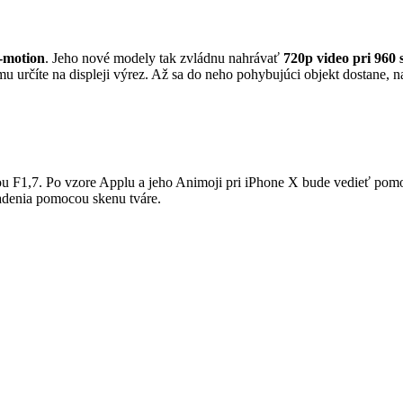
-motion
. Jeho nové modely tak zvládnu nahrávať
720p video pri 960
mu určíte na displeji výrez. Až sa do neho pohybujúci objekt dostane,
ou F1,7. Po vzore Applu a jeho Animoji pri iPhone X bude vedieť po
adenia pomocou skenu tváre.