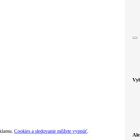
Vyb
eklamu.
Cookies a sledovanie môžete vypnúť
.
Ale