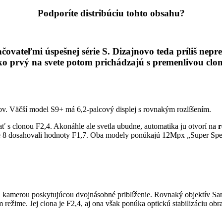
Podporíte distribúciu tohto obsahu?
ovateľmi úspešnej série S. Dizajnovo teda príliš nepr
 Ako prvý na svete potom prichádzajú s premenlivou cl
ov. Väčší model S9+ má 6,2-palcový displej s rovnakým rozlíšením.
 s clonou F2,4. Akonáhle ale svetla ubudne, automatika ju otvorí na
r
ote 8 dosahovali hodnoty F1,7. Oba modely ponúkajú 12Mpx „Super Sp
hú kamerou poskytujúcou dvojnásobné priblíženie. Rovnaký objektív S
režime. Jej clona je F2,4, aj ona však ponúka optickú stabilizáciu obr