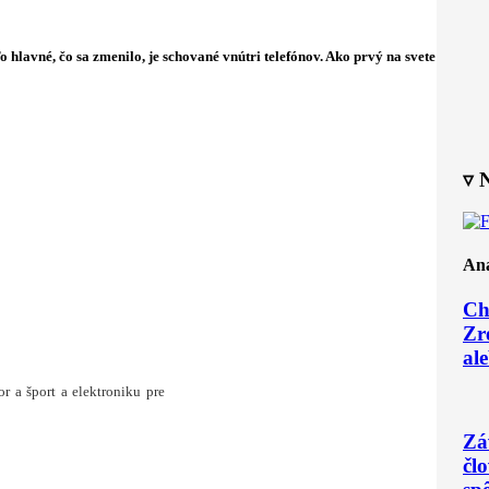
 hlavné, čo sa zmenilo, je schované vnútri telefónov. Ako prvý na svete potom
▿ 
Ana
Ch
Zr
ale
r a šport a elektroniku pre
Zá
čl