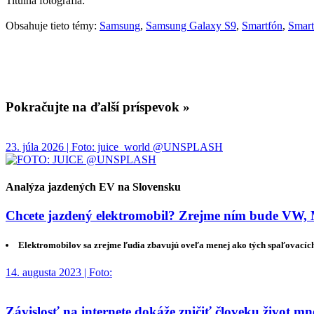
Titulná fotografia:
Obsahuje tieto témy:
Samsung
,
Samsung Galaxy S9
,
Smartfón
,
Smart
Pokračujte na ďalší príspevok »
23. júla 2026 | Foto: juice_world @UNSPLASH
Analýza jazdených EV na Slovensku
Chcete jazdený elektromobil? Zrejme ním bude VW, Me
Elektromobilov sa zrejme ľudia zbavujú oveľa menej ako tých spaľovacích
14. augusta 2023 | Foto:
Závislosť na internete dokáže zničiť človeku život 