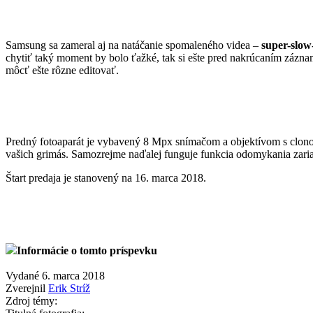
Samsung sa zameral aj na natáčanie spomaleného videa –
super-slow
chytiť taký moment by bolo ťažké, tak si ešte pred nakrúcaním zázna
môcť ešte rôzne editovať.
Predný fotoaparát je vybavený 8 Mpx snímačom a objektívom s clon
vašich grimás. Samozrejme naďalej funguje funkcia odomykania zari
Štart predaja je stanovený na 16. marca 2018.
Informácie o tomto príspevku
Vydané 6. marca 2018
Zverejnil
Erik Stríž
Zdroj témy: