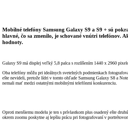
Mobilné telefóny Samsung Galaxy S9 a S9 + sú pokrač
hlavné, čo sa zmenilo, je schované vnútri telefónov.
hodnoty.
Galaxy S9 má displej veľký 5,8 palca s rozlíšením 1440 x 2960 pixel
Oba telefóny môžu pri ideálnych svetelných podmienkach fotografovať
ešte nevideli, pretože lídri v tomto ohľade Samsung Galaxy S8 a N
nemali mať medzi ostatnými mobilnými telefónmi konkurenciu.
Oproti menšiemu modelu je ten s prívlastkom plus osadený ešte dru
okrem zoomu poskytne aj lepšiu prácu pri fotografovaní v portrétovom 