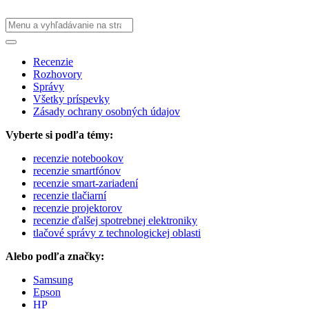
Recenzie
Rozhovory
Správy
Všetky príspevky
Zásady ochrany osobných údajov
Vyberte si podľa témy:
recenzie notebookov
recenzie smartfónov
recenzie smart-zariadení
recenzie tlačiarní
recenzie projektorov
recenzie ďalšej spotrebnej elektroniky
tlačové správy z technologickej oblasti
Alebo podľa značky:
Samsung
Epson
HP