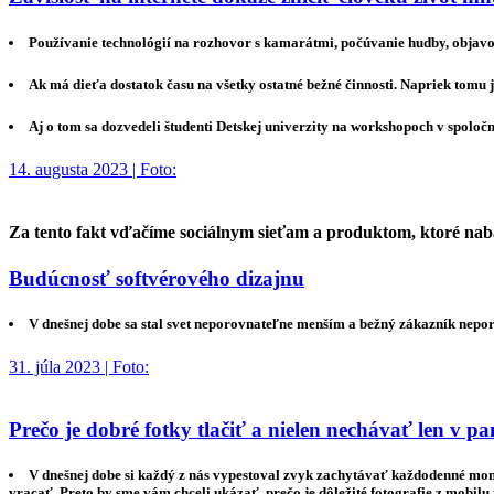
Používanie technológií na rozhovor s kamarátmi, počúvanie hudby, objavov
Ak má dieťa dostatok času na všetky ostatné bežné činnosti. Napriek tomu je
Aj o tom sa dozvedeli študenti Detskej univerzity na workshopoch v spoloč
14. augusta 2023 | Foto:
Za tento fakt vďačíme sociálnym sieťam a produktom, ktoré nabád
Budúcnosť softvérového dizajnu
V dnešnej dobe sa stal svet neporovnateľne menším a bežný zákazník nepor
31. júla 2023 | Foto:
Prečo je dobré fotky tlačiť a nielen nechávať len v
V dnešnej dobe si každý z nás vypestoval zvyk zachytávať každodenné mom
vracať. Preto by sme vám chceli ukázať, prečo je dôležité fotografie z mobilu