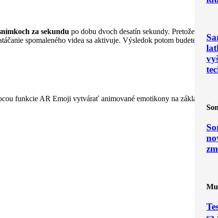
 snímkoch za sekundu
po dobu dvoch desatín sekundy. Pretože
Sa
 natáčanie spomaleného videa sa aktivuje. Výsledok potom budete
la
vy
te
mocou funkcie AR Emoji vytvárať animované emotikony na základe
Son
So
no
zm
Mul
Te
sa 