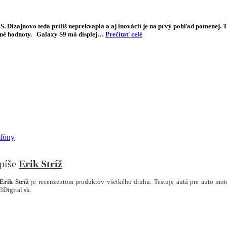
. Dizajnovo teda príliš neprekvapia a aj inovácií je na prvý pohľad pomenej. To
rdné hodnoty. Galaxy S9 má displej…
Prečítať celé
fóny
Erik Stríž
Erik Stríž
je recenzentom produktov všetkého druhu. Testuje autá pre auto moto
3Digital.sk.