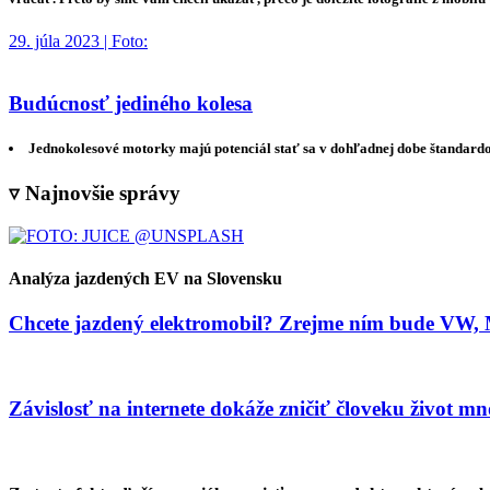
29. júla 2023 | Foto:
Budúcnosť jediného kolesa
Jednokolesové motorky majú potenciál stať sa v dohľadnej dobe štandardo
▿ Najnovšie správy
Analýza jazdených EV na Slovensku
Chcete jazdený elektromobil? Zrejme ním bude VW, Me
Závislosť na internete dokáže zničiť človeku život 