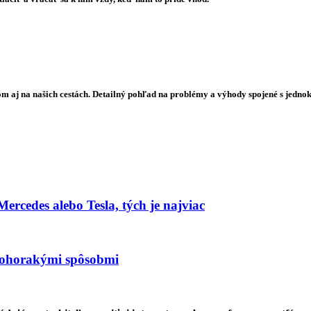
m aj na našich cestách. Detailný pohľad na problémy a výhody spojené s jedno
rcedes alebo Tesla, tých je najviac
mnohorakými spôsobmi