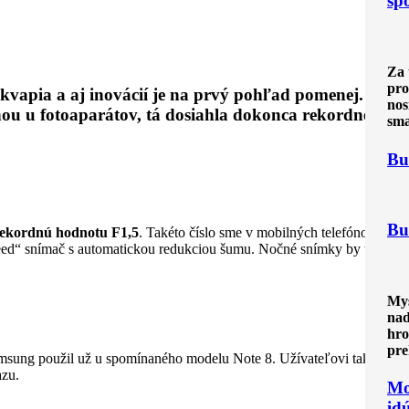
sp
Za 
pro
ekvapia a aj inovácií je na prvý pohľad pomenej. To
nos
onou u fotoaparátov, tá dosiahla dokonca rekordné
sma
Bu
Bu
ekordnú hodnotu F1,5
. Takéto číslo sme v mobilných telefónoch
eed“ snímač s automatickou redukciou šumu. Nočné snímky by teda
Mys
nad
hro
pre
amsung použil už u spomínaného modelu Note 8. Užívateľovi tak
azu.
Mo
id