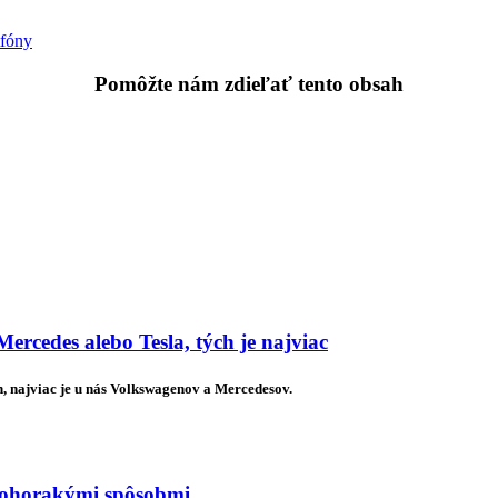
fóny
Pomôžte nám zdieľať tento obsah
rcedes alebo Tesla, tých je najviac
, najviac je u nás Volkswagenov a Mercedesov.
mnohorakými spôsobmi