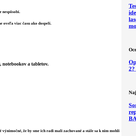
Te
e nespôsobí.
ide
las
ne oveľa viac času ako dospelí.
mo
Oce
Op
, notebookov a tabletov.
2?
Naj
So
re
B
výnimočné, že by sme ich radi mali zachované a stále sa k nim mohli