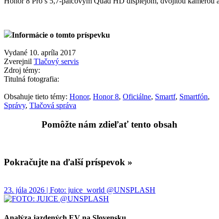
Honor 8 Pro s 5,7-palcovým Quad HD displejom, dvojitou kamerou a
Informácie o tomto príspevku
Vydané 10. apríla 2017
Zverejnil
Tlačový servis
Zdroj témy:
Titulná fotografia:
Obsahuje tieto témy:
Honor
,
Honor 8
,
Oficiálne
,
Smartf
,
Smartfón
,
Správy
,
Tlačová správa
Pomôžte nám zdieľať tento obsah
Pokračujte na ďalší príspevok »
23. júla 2026 | Foto: juice_world @UNSPLASH
Analýza jazdených EV na Slovensku