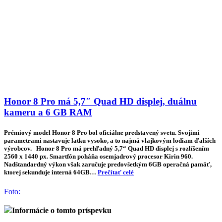
Honor 8 Pro má 5,7″ Quad HD displej, duálnu
kameru a 6 GB RAM
Prémiový model Honor 8 Pro bol oficiálne predstavený svetu. Svojimi
parametrami nastavuje latku vysoko, a to najmä vlajkovým lodiam ďalších
výrobcov. Honor 8 Pro má prehľadný 5,7“ Quad HD displej s rozlíšením
2560 x 1440 px. Smartfón poháňa osemjadrový procesor Kirin 960.
Nadštandardný výkon však zaručuje predovšetkým 6GB operačná pamäť,
ktorej sekunduje interná 64GB…
Prečítať celé
Foto:
Informácie o tomto príspevku