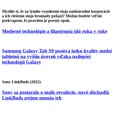
Myslíte si, že za týmito vynálezmi stoja nadnárodné korporácie
a ich riešenia stoja hromady peňazí? Možno budete veľmi
prekvapení, že pravdou je presný opak.
Moderné technológie a filantropia idú ruka v ruke
Samsung Galaxy Tab S9 posúva latku kvality medzi
tabletmi na vyššiu úroveň vďaka najlepšej
technológii Galaxy
Sony LinkBuds (2022)
Sony sa postaralo o malú revolúciu, nové slúchadlá
LinkBuds zrejme zmenia trh