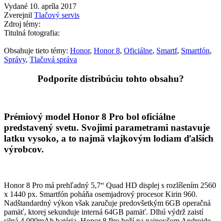
Vydané 10. apríla 2017
Zverejnil
Tlačový servis
Zdroj témy:
Titulná fotografia:
Obsahuje tieto témy:
Honor
,
Honor 8
,
Oficiálne
,
Smartf
,
Smartfón
,
Správy
,
Tlačová správa
Podporíte distribúciu tohto obsahu?
Prémiový model Honor 8 Pro bol oficiálne
predstavený svetu. Svojimi parametrami nastavuje
latku vysoko, a to najmä vlajkovým lodiam ďalších
výrobcov.
Honor 8 Pro má prehľadný 5,7“ Quad HD displej s rozlíšením 2560
x 1440 px. Smartfón poháňa osemjadrový procesor Kirin 960.
Nadštandardný výkon však zaručuje predovšetkým 6GB operačná
pamäť, ktorej sekunduje interná 64GB pamäť. Dlhú výdrž zaistí
silná 4 000mAh batéria. Honor 8 Pro beží na najnovšom Androide