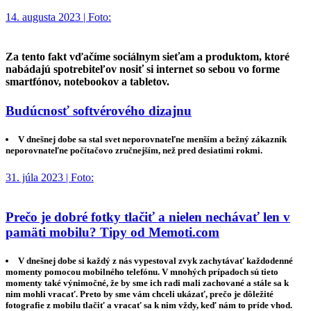
14. augusta 2023 | Foto:
Za tento fakt vďačíme sociálnym sieťam a produktom, ktoré
nabádajú spotrebiteľov nosiť si internet so sebou vo forme
smartfónov, notebookov a tabletov.
Budúcnosť softvérového dizajnu
V dnešnej dobe sa stal svet neporovnateľne menším a bežný zákazník
neporovnateľne počítačovo zručnejším, než pred desiatimi rokmi.
31. júla 2023 | Foto:
Prečo je dobré fotky tlačiť a nielen nechávať len v
pamäti mobilu? Tipy od Memoti.com
V dnešnej dobe si každý z nás vypestoval zvyk zachytávať každodenné
momenty pomocou mobilného telefónu. V mnohých prípadoch sú tieto
momenty také výnimočné, že by sme ich radi mali zachované a stále sa k
nim mohli vracať. Preto by sme vám chceli ukázať, prečo je dôležité
fotografie z mobilu tlačiť a vracať sa k nim vždy, keď nám to príde vhod.