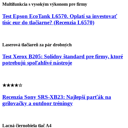
Multifunkcia s vysokým výkonom pre firmy
Test Epson EcoTank L6570. Oplatí sa investovať
tisíc eur do tlačiarne? (Recenzia L6570)
Laserová tlačiareň za pár drobných
Test Xerox B205: Solídny štandard pre firmy, ktoré
potrebujú spoľahlivé nástroje
★★★★☆
Recenzia Sony SRS-XB23: Najlepší parťák na
grilovačky a outdoor tréningy
Lacná čiernobiela tlač A4