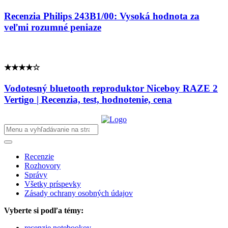
Recenzia Philips 243B1/00: Vysoká hodnota za
veľmi rozumné peniaze
★★★★☆
Vodotesný bluetooth reproduktor Niceboy RAZE 2
Vertigo | Recenzia, test, hodnotenie, cena
Recenzie
Rozhovory
Správy
Všetky príspevky
Zásady ochrany osobných údajov
Vyberte si podľa témy:
recenzie notebookov