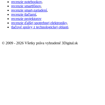
recenzie notebookov
,
recenzie smartfónov
,
recenzie smart-zariadení
,
recenzie tlačiarní
,
recenzie projektorov
recenzie ďalšej spotrebnej elektroniky
,
tlačové správy z technologickej oblasti
.
© 2009 - 2026 Všetky práva vyhradené 3Digital.sk