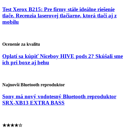
Test Xerox B215: Pre firmy stále ideálne riešenie
tlače. Recenzia laserovej tlačiarne, ktorá tlačí aj z
mobilu
Ocenenie za kvalitu
Oplatí sa kúpiť Niceboy HIVE pods 2? Skúšali sme
ich pri boxe aj behu
Najnovší Bluetooth reproduktor
Sony má nový vodotesný Bluetooth reproduktor
SRX-XB13 EXTRA BASS
★★★★☆