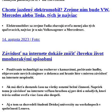
Chcete jazdený elektromobil? Zrejme ním bude VW,
Mercedes alebo Tesla, tých je najviac
Elektromobilov sa zrejme ľudia zbavujú oveľa menej ako tých
spaľovacích, najviac je u nás Volkswagenov a Mercedesov.
14. augusta 2023 | Foto:
Závislosť na internete dokáže zničiť človeku život
mnohorakými spôsobmi
Používanie technológií na rozhovor s kamarátmi, počúvanie hudby,
objavovanie nových záujmov a dokonca ani hranie hier s mierou závislosť
na internete nespôsobí.
Ak má dieťa dostatok času na všetky ostatné bežné činnosti. Napriek
tomu je závislosť na internete veľkou hrozbou aj pre deti a mladých, ktorí
trávia online oveľa viac času ako dospelí.
Aj o tom sa dozvedeli študenti Detskej univerzity na workshopoch v
spoločnosti Lenovo.