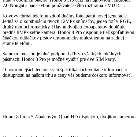
7.0 Nougat s nadstavbou používateľského rozhrania EMUI 5.1.
Kovový chrbát telefónu zdobí duálny fotoaparát novej generácie.
Jedná sa o kombináciu dvoch 12MPx snímačov, jeden fotí v RGB,
druhý monochromaticky. Hlavnú dvojicu fotoaparátov doplňuje
predná 8MPx selfie kamera. Honor 8 Pro disponuje tiež spoľahlivou
čítačkou odtlačkov prstov ergonomicky umiestnenou na zadnej
strane telefónu.
Samozrejmosťou je plná podpora LTE vo všetkých lokálnych
pásmach. Honor 8 Pro je možné využiť pre dve SIM karty.
O podrobnejších technických špecifikáciách vrátane informácií o
dostupnosti na našom trhu a ceny vás budeme čoskoro informovať.
Honor 8 Pro s 5,7-palcovým Quad HD displejom, dvojitou kamerou a