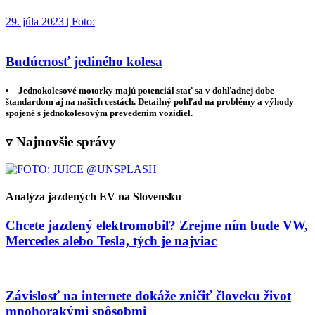
29. júla 2023 | Foto:
Budúcnosť jediného kolesa
Jednokolesové motorky majú potenciál stať sa v dohľadnej dobe
štandardom aj na našich cestách. Detailný pohľad na problémy a výhody
spojené s jednokolesovým prevedením vozidiel.
▿ Najnovšie správy
Analýza jazdených EV na Slovensku
Chcete jazdený elektromobil? Zrejme ním bude VW,
Mercedes alebo Tesla, tých je najviac
Závislosť na internete dokáže zničiť človeku život
mnohorakými spôsobmi