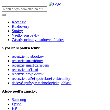
Recenzie
Rozhovory
Správy
Všetky príspevky
Zásady ochrany osobných údajov
Vyberte si podľa témy:
recenzie notebookov
recenzie smartfónov
recenzie smart-zariadení
recenzie tlačiarní
recenzie projektorov
recenzie ďalšej spotrebnej elektroniky
tlačové správy z technologickej oblasti
Alebo podľa značky:
Samsung
Epson
HP