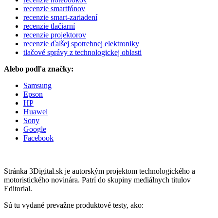
recenzie smartfónov
recenzie smart-zariadení
recenzie tlačiarní
recenzie projektorov
recenzie ďalšej spotrebnej elektroniky
tlačové správy z technologickej oblasti
Alebo podľa značky:
Samsung
Epson
HP
Huawei
Sony
Google
Facebook
Stránka 3Digital.sk je autorským projektom technologického a
motoristického novinára. Patrí do skupiny mediálnych titulov
Editorial.
Sú tu vydané prevažne produktové testy, ako: