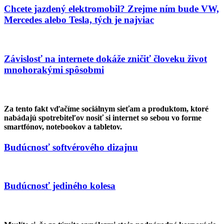
Chcete jazdený elektromobil? Zrejme ním bude VW,
Mercedes alebo Tesla, tých je najviac
Závislosť na internete dokáže zničiť človeku život
mnohorakými spôsobmi
Za tento fakt vďačíme sociálnym sieťam a produktom, ktoré
nabádajú spotrebiteľov nosiť si internet so sebou vo forme
smartfónov, notebookov a tabletov.
Budúcnosť softvérového dizajnu
Budúcnosť jediného kolesa