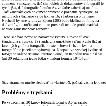
atrament. Samozrejme, tlač čiernobielych dokumentov a fotografií je
rýchlejšia, tlač fotografie formátu A4 vo farbe zaberie aj minútu.
Tlač kancelárskych dokument prebieha o poznanie rýchlejšie, za
minútu ich z tlačiarne výjde takmer 16, s farbou asi o tri menej.
Nechceli by sme tvrdiť, že Epson L805 bude ideálna do firmy na
tlač zmlúv, ale určite ani v tomto prostredí nebude problematická a
nebude zamestnancov zdržovať.
Treba si dávať pozor na nastavenie kvality. Úrovne sú dve:
štandardná a vysoká. Tá štandardná umožňuje veľmi rýchlu tlač aj
farebných grafík a fotografií, o texte nehovoriach, ale kvalita
fotografií nie je celkom vyhovujúca. Naopak, vo vysokej kvalite sú
fotografie krásne detailné, farebné verné, ich tlač však trvá dlhší čas
(asi 30 sekúnd na jednu fotku v malom formáte 10×14 cm).
Stav atramentu musíte sledovať na vlastné oči, počítač vás na jeho ne
Problémy s tryskami
Po vytlačení asi 30 kusov fotografií formátu A5 sa začalo