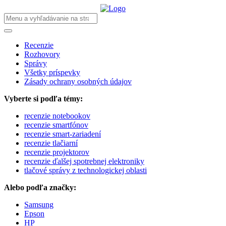
Recenzie
Rozhovory
Správy
Všetky príspevky
Zásady ochrany osobných údajov
Vyberte si podľa témy:
recenzie notebookov
recenzie smartfónov
recenzie smart-zariadení
recenzie tlačiarní
recenzie projektorov
recenzie ďalšej spotrebnej elektroniky
tlačové správy z technologickej oblasti
Alebo podľa značky:
Samsung
Epson
HP