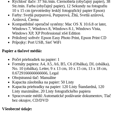
Rýchlosť tlače: 37 Str./min. Čiernobiela (obyčajný papier), 38
Str./min. Farba (obyčajný papier), 12 Sekundy na fotografiu
10 x 15 cm (prvotriedny lesklý fotografický papier Epson)
Farby: Svetlá purpurová, Purpurová, Žltá, Svetlá azúrová,
Azúrová, Čierna
Kompatibilné operačné systémy: Mac OS X 10.6.8 or later,
Windows 7, Windows 8, Windows 8.1, Windows Vista,
Windows XP, XP Professional x64 Edition
Priložený softvér: Epson Easy Photo Print, Epson Print CD
Prípojky: Port USB, Sieť WiFi
Papier a tlačové médiá:
Počet priehradiek na papier: 1
Formáty papiera: A4, A5, A6, B5, C6 (Obálka), DL (obálka),
No. 10 (obálka), Letter, 9 x 13 cm, 10 x 15 cm, 13 x 18 cm,
0.6729166666666666, Legal
Obojstranná tlač: Manuálne
Kapacita zásobníka na papier: 50 Listy
Kapacita priehradky na papier: 120 Listy Štandardná, 120
Listy maximálne, 20 Listy fotografického papiera
Spracovanie médií: Automatické podávanie dokumentov, Tlač
bez okrajov, CD/DVD
Všeobecné údaje: