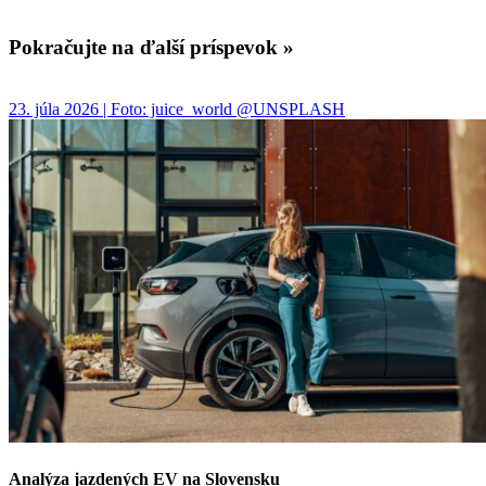
Pokračujte na ďalší príspevok »
23. júla 2026 | Foto: juice_world @UNSPLASH
Analýza jazdených EV na Slovensku