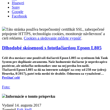
Huawei
Sony
Google
Facebook
Táto stránka používa bezpečnostný certifikát SSL, zabezpečené
pripojenie HTTPS, technológiu cookies, monitoruje návštevnosť a
cieli reklamu.
Cookies a sledovanie môžete vypnúť
.
Dlhodobé skúsenosti s fototlačiarňou Epson L805
Celé dva mesiace sme používali tlačiareň Epson L805 so systémom Ink Tank
System pre dopĺňanie atramentu. Naše hodnotenie tlačiarne je neprekvapivo
pozitívne, ale niekoľko nedostatkov sme na nej predsa len našli.
Tlačiareň Epson L805 sa dá na internete zakúpiť za ceny od 258 eur (zdroj:
Heureka, 8/2017), patrí teda medzi tie drahšie. Odmenou za vynaložené…
Prečítať celé
Foto:
Informácie o tomto príspevku
Vydané 14. augusta 2017
Zverejnil
Erik Stríž