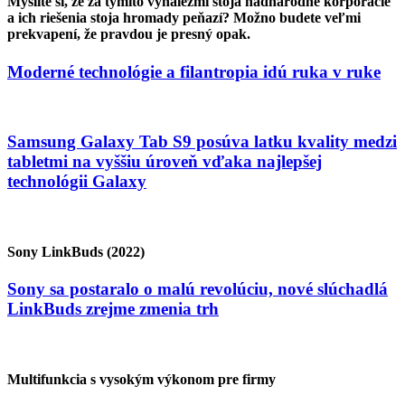
Myslíte si, že za týmito vynálezmi stoja nadnárodné korporácie
a ich riešenia stoja hromady peňazí? Možno budete veľmi
prekvapení, že pravdou je presný opak.
Moderné technológie a filantropia idú ruka v ruke
Samsung Galaxy Tab S9 posúva latku kvality medzi
tabletmi na vyššiu úroveň vďaka najlepšej
technológii Galaxy
Sony LinkBuds (2022)
Sony sa postaralo o malú revolúciu, nové slúchadlá
LinkBuds zrejme zmenia trh
Multifunkcia s vysokým výkonom pre firmy