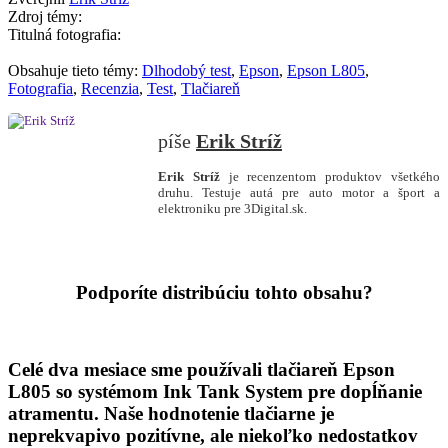
Zdroj témy:
Titulná fotografia:
Obsahuje tieto témy:
Dlhodobý test
,
Epson
,
Epson L805
,
Fotografia
,
Recenzia
,
Test
,
Tlačiareň
Erik Stríž
Erik Stríž
je recenzentom produktov všetkého
druhu. Testuje autá pre auto motor a šport a
elektroniku pre 3Digital.sk.
Podporíte distribúciu tohto obsahu?
Celé dva mesiace sme používali tlačiareň Epson
L805 so systémom Ink Tank System pre dopĺňanie
atramentu. Naše hodnotenie tlačiarne je
neprekvapivo pozitívne, ale niekoľko nedostatkov