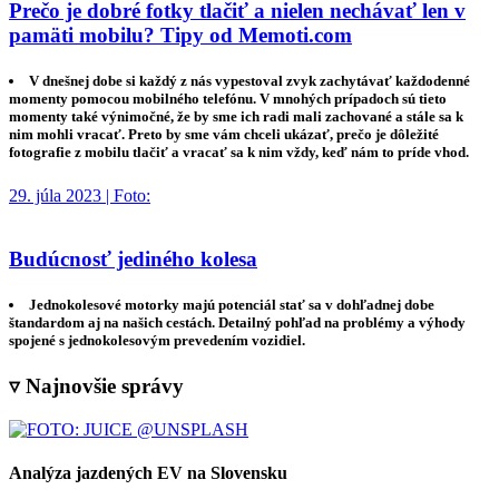
Prečo je dobré fotky tlačiť a nielen nechávať len v
pamäti mobilu? Tipy od Memoti.com
V dnešnej dobe si každý z nás vypestoval zvyk zachytávať každodenné
momenty pomocou mobilného telefónu. V mnohých prípadoch sú tieto
momenty také výnimočné, že by sme ich radi mali zachované a stále sa k
nim mohli vracať. Preto by sme vám chceli ukázať, prečo je dôležité
fotografie z mobilu tlačiť a vracať sa k nim vždy, keď nám to príde vhod.
29. júla 2023 | Foto:
Budúcnosť jediného kolesa
Jednokolesové motorky majú potenciál stať sa v dohľadnej dobe
štandardom aj na našich cestách. Detailný pohľad na problémy a výhody
spojené s jednokolesovým prevedením vozidiel.
▿ Najnovšie správy
Analýza jazdených EV na Slovensku