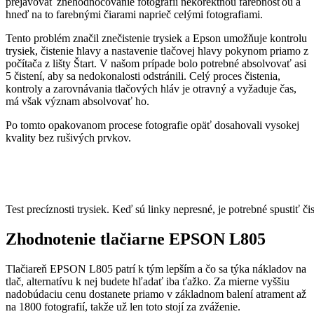
prejavovať znehodnocovanie fotografií nekorektnou farebnosťou a
hneď na to farebnými čiarami naprieč celými fotografiami.
Tento problém značil znečistenie trysiek a Epson umožňuje kontrolu
trysiek, čistenie hlavy a nastavenie tlačovej hlavy pokynom priamo z
počítača z lišty Štart. V našom prípade bolo potrebné absolvovať asi
5 čistení, aby sa nedokonalosti odstránili. Celý proces čistenia,
kontroly a zarovnávania tlačových hláv je otravný a vyžaduje čas,
má však význam absolvovať ho.
Po tomto opakovanom procese fotografie opäť dosahovali vysokej
kvality bez rušivých prvkov.
Test precíznosti trysiek. Keď sú linky nepresné, je potrebné spustiť čis
Zhodnotenie tlačiarne EPSON L805
Tlačiareň EPSON L805 patrí k tým lepším a čo sa týka nákladov na
tlač, alternatívu k nej budete hľadať iba ťažko. Za mierne vyššiu
nadobúdaciu cenu dostanete priamo v základnom balení atrament až
na 1800 fotografií, takže už len toto stojí za zváženie.