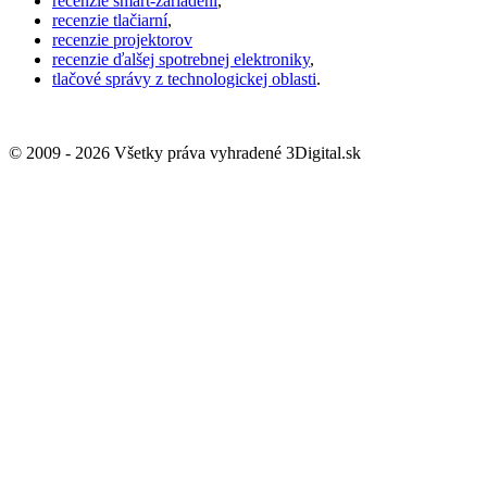
recenzie smart-zariadení
,
recenzie tlačiarní
,
recenzie projektorov
recenzie ďalšej spotrebnej elektroniky
,
tlačové správy z technologickej oblasti
.
© 2009 - 2026 Všetky práva vyhradené 3Digital.sk