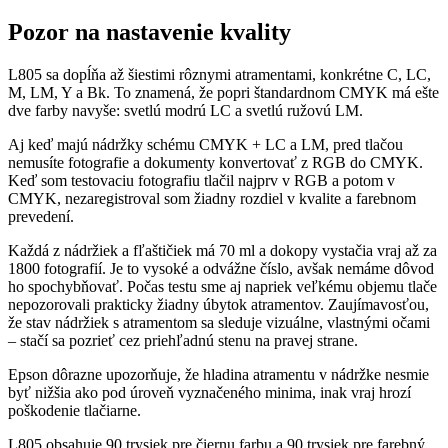
Pozor na nastavenie kvality
L805 sa dopĺňa až šiestimi rôznymi atramentami, konkrétne C, LC,
M, LM, Y a Bk. To znamená, že popri štandardnom CMYK má ešte
dve farby navyše: svetlú modrú LC a svetlú ružovú LM.
Aj keď majú nádržky schému CMYK + LC a LM, pred tlačou
nemusíte fotografie a dokumenty konvertovať z RGB do CMYK.
Keď som testovaciu fotografiu tlačil najprv v RGB a potom v
CMYK, nezaregistroval som žiadny rozdiel v kvalite a farebnom
prevedení.
Každá z nádržiek a fľaštičiek má 70 ml a dokopy vystačia vraj až za
1800 fotografií. Je to vysoké a odvážne číslo, avšak nemáme dôvod
ho spochybňovať. Počas testu sme aj napriek veľkému objemu tlače
nepozorovali prakticky žiadny úbytok atramentov. Zaujímavosťou,
že stav nádržiek s atramentom sa sleduje vizuálne, vlastnými očami
– stačí sa pozrieť cez priehľadnú stenu na pravej strane.
Epson dôrazne upozorňuje, že hladina atramentu v nádržke nesmie
byť nižšia ako pod úroveň vyznačeného minima, inak vraj hrozí
poškodenie tlačiarne.
L805 obsahuje 90 trysiek pre čiernu farbu a 90 trysiek pre farebný