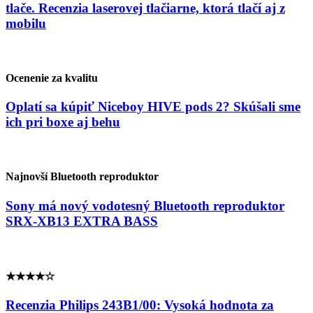
tlače. Recenzia laserovej tlačiarne, ktorá tlačí aj z
mobilu
Ocenenie za kvalitu
Oplatí sa kúpiť Niceboy HIVE pods 2? Skúšali sme
ich pri boxe aj behu
Najnovší Bluetooth reproduktor
Sony má nový vodotesný Bluetooth reproduktor
SRX-XB13 EXTRA BASS
★★★★☆
Recenzia Philips 243B1/00: Vysoká hodnota za