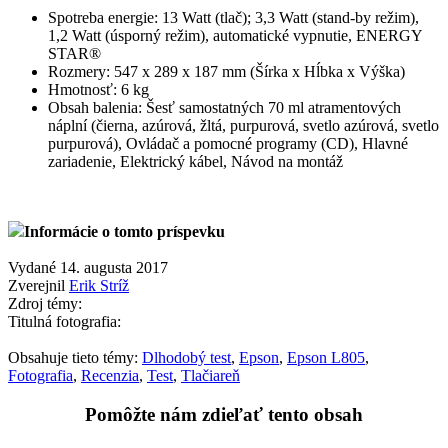
Spotreba energie: 13 Watt (tlač); 3,3 Watt (stand-by režim),
1,2 Watt (úsporný režim), automatické vypnutie, ENERGY
STAR®
Rozmery: 547 x 289 x 187 mm (Šírka x Hĺbka x Výška)
Hmotnosť: 6 kg
Obsah balenia: Šesť samostatných 70 ml atramentových
náplní (čierna, azúrová, žltá, purpurová, svetlo azúrová, svetlo
purpurová), Ovládač a pomocné programy (CD), Hlavné
zariadenie, Elektrický kábel, Návod na montáž
Informácie o tomto príspevku
Vydané 14. augusta 2017
Zverejnil
Erik Stríž
Zdroj témy:
Titulná fotografia:
Obsahuje tieto témy:
Dlhodobý test
,
Epson
,
Epson L805
,
Fotografia
,
Recenzia
,
Test
,
Tlačiareň
Pomôžte nám zdieľať tento obsah