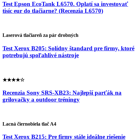
Test Epson EcoTank L6570. Oplatí sa investovať
tisíc eur do tlačiarne? (Recenzia L6570)
Laserová tlačiareň za pár drobných
Test Xerox B205: Solídny štandard pre firmy, ktoré
potrebujú spoľahlivé nástroje
★★★★☆
Recenzia Sony SRS-XB23: Najlepší parťák na
grilovačky a outdoor tréningy
Lacná čiernobiela tlač A4
Test Xerox B215: Pre firmy stále ideálne riešenie