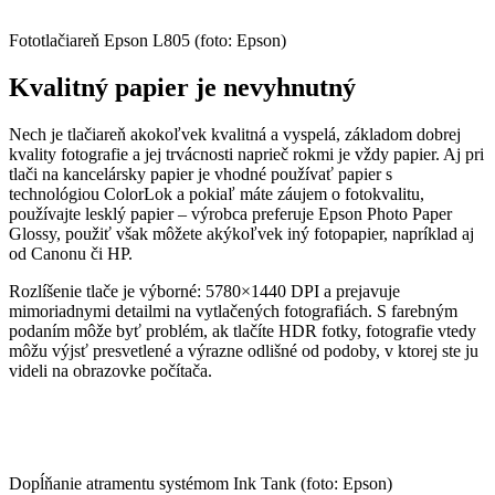
Fototlačiareň Epson L805 (foto: Epson)
Kvalitný papier je nevyhnutný
Nech je tlačiareň akokoľvek kvalitná a vyspelá, základom dobrej
kvality fotografie a jej trvácnosti naprieč rokmi je vždy papier. Aj pri
tlači na kancelársky papier je vhodné používať papier s
technológiou ColorLok a pokiaľ máte záujem o fotokvalitu,
používajte lesklý papier – výrobca preferuje Epson Photo Paper
Glossy, použiť však môžete akýkoľvek iný fotopapier, napríklad aj
od Canonu či HP.
Rozlíšenie tlače je výborné: 5780×1440 DPI a prejavuje
mimoriadnymi detailmi na vytlačených fotografiách. S farebným
podaním môže byť problém, ak tlačíte HDR fotky, fotografie vtedy
môžu výjsť presvetlené a výrazne odlišné od podoby, v ktorej ste ju
videli na obrazovke počítača.
Dopĺňanie atramentu systémom Ink Tank (foto: Epson)