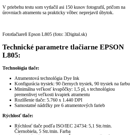
V priebehu testu som vytlačil asi 150 kusov fotografií, pričom na
úrovniach atramentu sa prakticky vôbec neprejavil úbytok.
Fototlačiareň Epson L805 (foto: 3Digital.sk)
Technické parametre tlačiarne EPSON
L805:
Technológia tlače:
Atramentová technológia Dye Ink
Konfigurácia trysiek: 90 čiernych trysiek, 90 trysiek na farbu
Minimálna veľkosť kvapôčky: 1,5 pl, s technológiou
premenlivej veľkosti kvapiek atramentu
Rozlíšenie tlače: 5.760 x 1.440 DPI
Samostatné nádržky pre 6 atramentových farieb
Rýchlosť tlače:
Rýchlosť tlače podľa ISO/IEC 24734: 5,1 Str./min.
Čiernobiela, 5 Str./min. Farba