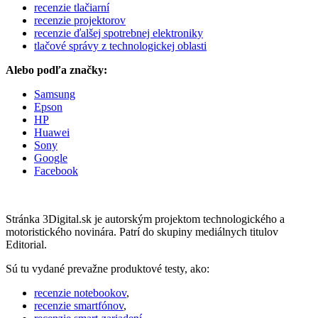
recenzie tlačiarní
recenzie projektorov
recenzie ďalšej spotrebnej elektroniky
tlačové správy z technologickej oblasti
Alebo podľa značky:
Samsung
Epson
HP
Huawei
Sony
Google
Facebook
Stránka 3Digital.sk je autorským projektom technologického a
motoristického novinára. Patrí do skupiny mediálnych titulov
Editorial.
Sú tu vydané prevažne produktové testy, ako:
recenzie notebookov
,
recenzie smartfónov
,