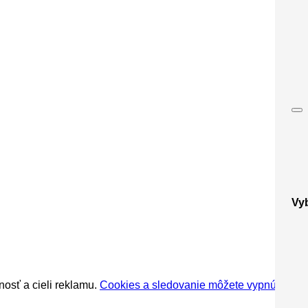
Vyb
osť a cieli reklamu.
Cookies a sledovanie môžete vypnúť
.