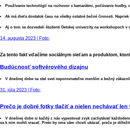
Používanie technológií na rozhovor s kamarátmi, počúvanie hudby, o
Ak má dieťa dostatok času na všetky ostatné bežné činnosti. Napriek t
Aj o tom sa dozvedeli študenti Detskej univerzity na workshopoch v
14. augusta 2023 | Foto:
Za tento fakt vďačíme sociálnym sieťam a produktom, ktoré
Budúcnosť softvérového dizajnu
V dnešnej dobe sa stal svet neporovnateľne menším a bežný zákazní
31. júla 2023 | Foto:
Prečo je dobré fotky tlačiť a nielen nechávať l
V dnešnej dobe si každý z nás vypestoval zvyk zachytávať každode
sa k nim mohli vracať. Preto by sme vám chceli ukázať, prečo je dôležité