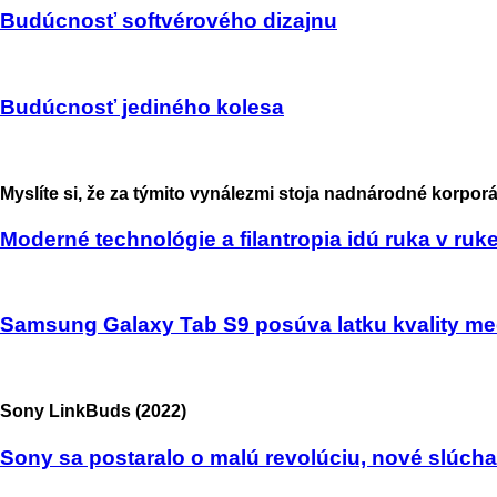
Budúcnosť softvérového dizajnu
Budúcnosť jediného kolesa
Myslíte si, že za týmito vynálezmi stoja nadnárodné korpor
Moderné technológie a filantropia idú ruka v ruk
Samsung Galaxy Tab S9 posúva latku kvality med
Sony LinkBuds (2022)
Sony sa postaralo o malú revolúciu, nové slúch