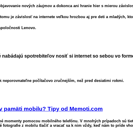
bjavovanie nových záujmov a dokonca ani hranie hier s mierou závislos
omu je závislosť na internete veľkou hrozbou aj pre deti a mladých, ktor
 spoločnosti Lenovo.
 nabádajú spotrebiteľov nosiť si internet so sebou vo form
k neporovnateľne počítačovo zručnejším, než pred desiatimi rokmi.
en v pamäti mobilu? Tipy od Memoti.com
nné momenty pomocou mobilného telefónu. V mnohých prípadoch sú tiet
 fotografie z mobilu tlačiť a vracať sa k nim vždy, keď nám to príde vho