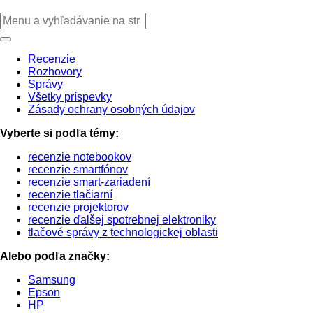
Recenzie
Rozhovory
Správy
Všetky príspevky
Zásady ochrany osobných údajov
Vyberte si podľa témy:
recenzie notebookov
recenzie smartfónov
recenzie smart-zariadení
recenzie tlačiarní
recenzie projektorov
recenzie ďalšej spotrebnej elektroniky
tlačové správy z technologickej oblasti
Alebo podľa značky:
Samsung
Epson
HP