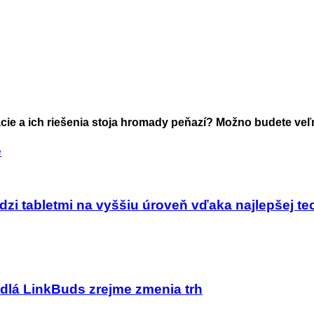
ácie a ich riešenia stoja hromady peňazí? Možno budete veľ
e
zi tabletmi na vyššiu úroveň vďaka najlepšej te
adlá LinkBuds zrejme zmenia trh