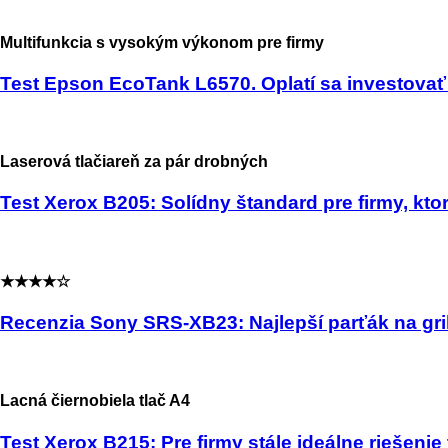
Multifunkcia s vysokým výkonom pre firmy
Test Epson EcoTank L6570. Oplatí sa investovať t
Laserová tlačiareň za pár drobných
Test Xerox B205: Solídny štandard pre firmy, kto
★★★★☆
Recenzia Sony SRS-XB23: Najlepší parťák na gri
Lacná čiernobiela tlač A4
Test Xerox B215: Pre firmy stále ideálne riešenie t