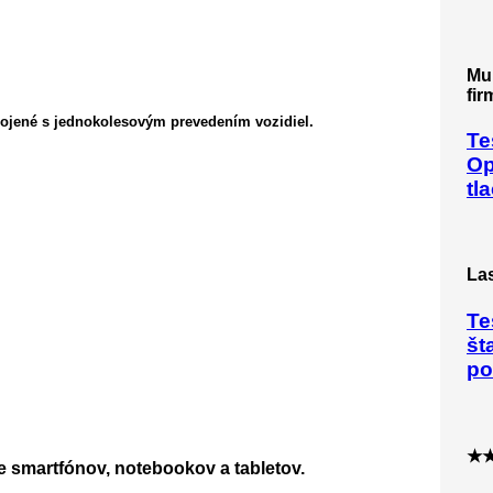
Mu
fir
pojené s jednokolesovým prevedením vozidiel.
Te
Op
tl
Las
Te
št
po
★
e smartfónov, notebookov a tabletov.