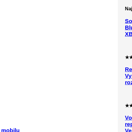
Na
So
Bl
XB
★
Re
Vy
ro
★
Vo
re
z mobilu
Ve