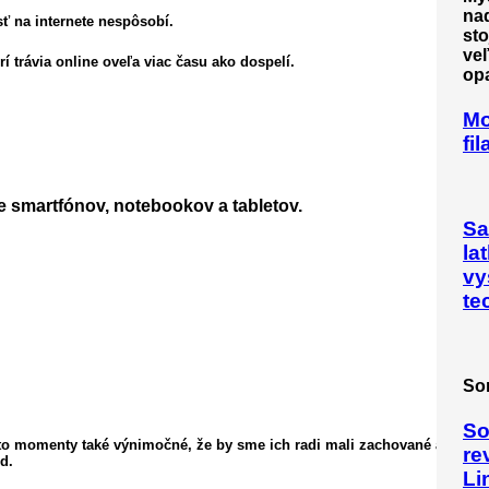
nad
ť na internete nespôsobí.
st
veľ
í trávia online oveľa viac času ako dospelí.
op
Mo
fi
e smartfónov, notebookov a tabletov.
Sa
la
vy
te
So
So
o momenty také výnimočné, že by sme ich radi mali zachované a stále
re
d.
Li