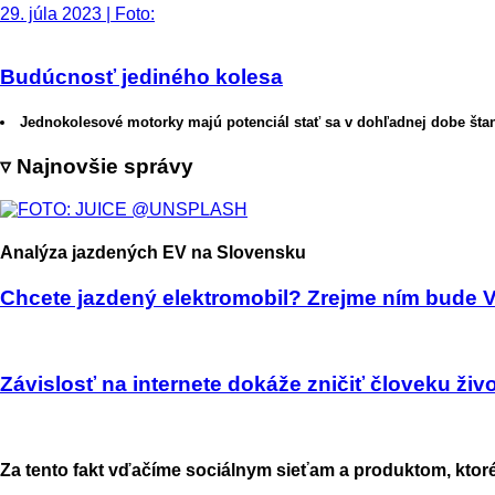
29. júla 2023 | Foto:
Budúcnosť jediného kolesa
Jednokolesové motorky majú potenciál stať sa v dohľadnej dobe šta
▿ Najnovšie správy
Analýza jazdených EV na Slovensku
Chcete jazdený elektromobil? Zrejme ním bude VW
Závislosť na internete dokáže zničiť človeku ž
Za tento fakt vďačíme sociálnym sieťam a produktom, ktoré