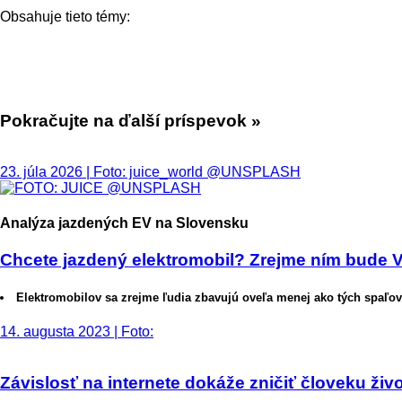
Obsahuje tieto témy:
Pokračujte na ďalší príspevok »
23. júla 2026 | Foto: juice_world @UNSPLASH
Analýza jazdených EV na Slovensku
Chcete jazdený elektromobil? Zrejme ním bude VW
Elektromobilov sa zrejme ľudia zbavujú oveľa menej ako tých spaľov
14. augusta 2023 | Foto:
Závislosť na internete dokáže zničiť človeku ž