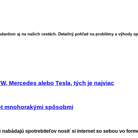
ndardom aj na našich cestách. Detailný pohľad na problémy a výhody s
, Mercedes alebo Tesla, tých je najviac
ivot mnohorakými spôsobmi
 nabádajú spotrebiteľov nosiť si internet so sebou vo form