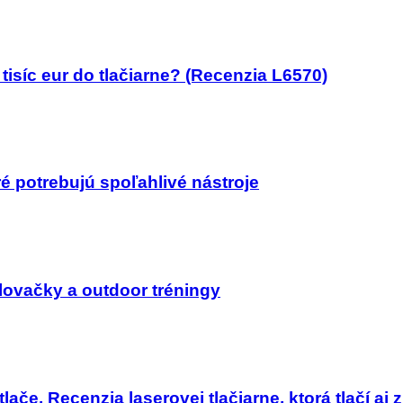
isíc eur do tlačiarne? (Recenzia L6570)
ré potrebujú spoľahlivé nástroje
lovačky a outdoor tréningy
lače. Recenzia laserovej tlačiarne, ktorá tlačí aj 