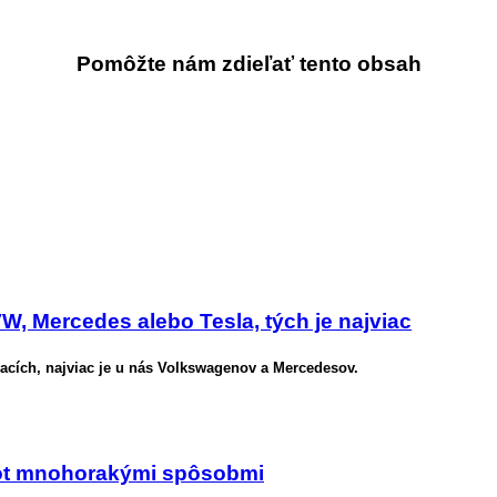
Pomôžte nám zdieľať tento obsah
, Mercedes alebo Tesla, tých je najviac
acích, najviac je u nás Volkswagenov a Mercedesov.
ivot mnohorakými spôsobmi