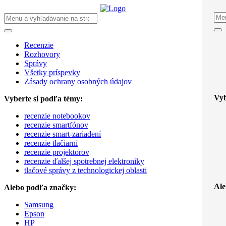
Recenzie
Rozhovory
Správy
Všetky príspevky
Zásady ochrany osobných údajov
Vyb
Vyberte si podľa témy:
recenzie notebookov
recenzie smartfónov
recenzie smart-zariadení
recenzie tlačiarní
recenzie projektorov
recenzie ďalšej spotrebnej elektroniky
tlačové správy z technologickej oblasti
Ale
Alebo podľa značky:
Samsung
Epson
HP