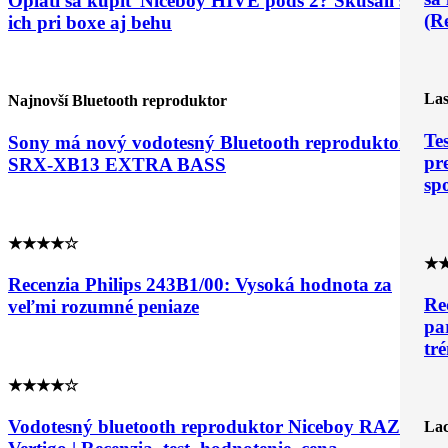
Oplatí sa kúpiť Niceboy HIVE pods 2? Skúšali sme
(R
ich pri boxe aj behu
Las
Najnovší Bluetooth reproduktor
Te
Sony má nový vodotesný Bluetooth reproduktor
pr
SRX-XB13 EXTRA BASS
sp
★★★★☆
★
Recenzia Philips 243B1/00: Vysoká hodnota za
Re
veľmi rozumné peniaze
pa
tr
★★★★☆
Vodotesný bluetooth reproduktor Niceboy RAZE 2
Lac