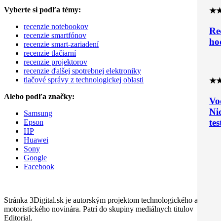
Vyberte si podľa témy:
★
recenzie notebookov
Re
recenzie smartfónov
ho
recenzie smart-zariadení
recenzie tlačiarní
recenzie projektorov
recenzie ďalšej spotrebnej elektroniky
tlačové správy z technologickej oblasti
★
Alebo podľa značky:
Vo
Ni
Samsung
tes
Epson
HP
Huawei
Sony
Google
Facebook
Stránka 3Digital.sk je autorským projektom technologického a
motoristického novinára. Patrí do skupiny mediálnych titulov
Editorial.