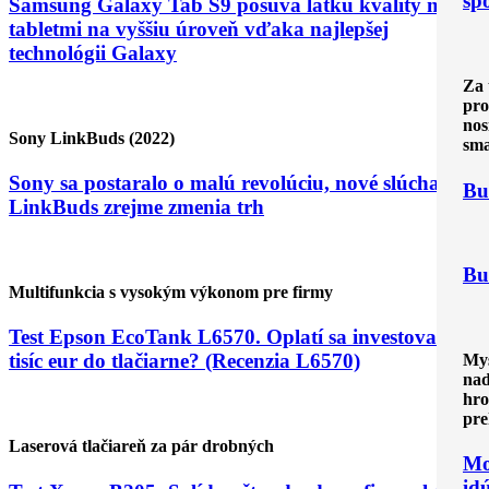
sp
Samsung Galaxy Tab S9 posúva latku kvality medzi
tabletmi na vyššiu úroveň vďaka najlepšej
technológii Galaxy
Za 
pro
nos
Sony LinkBuds (2022)
sma
Sony sa postaralo o malú revolúciu, nové slúchadlá
Bu
LinkBuds zrejme zmenia trh
Bu
Multifunkcia s vysokým výkonom pre firmy
Test Epson EcoTank L6570. Oplatí sa investovať
tisíc eur do tlačiarne? (Recenzia L6570)
Mys
nad
hro
pre
Laserová tlačiareň za pár drobných
Mo
id