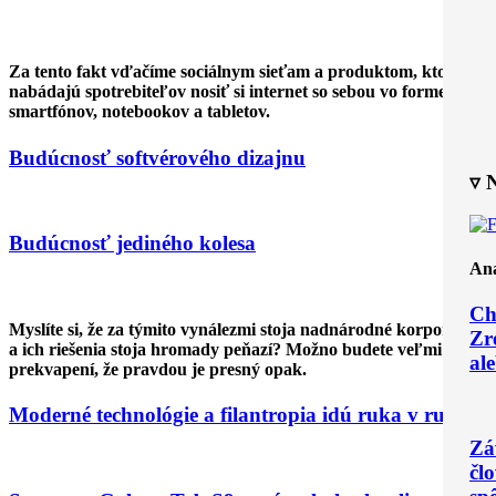
Za tento fakt vďačíme sociálnym sieťam a produktom, ktoré
nabádajú spotrebiteľov nosiť si internet so sebou vo forme
smartfónov, notebookov a tabletov.
Budúcnosť softvérového dizajnu
▿ 
Budúcnosť jediného kolesa
Ana
Ch
Myslíte si, že za týmito vynálezmi stoja nadnárodné korporácie
Zr
a ich riešenia stoja hromady peňazí? Možno budete veľmi
ale
prekvapení, že pravdou je presný opak.
Moderné technológie a filantropia idú ruka v ruke
Zá
čl