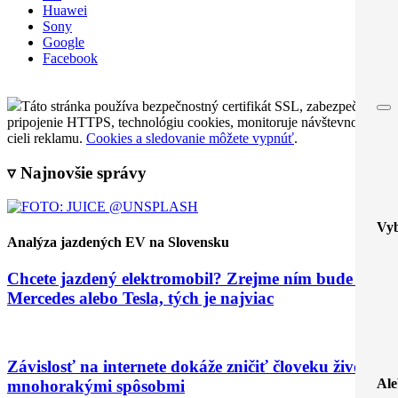
Huawei
Sony
Google
Facebook
Táto stránka používa bezpečnostný certifikát SSL, zabezpečené
pripojenie HTTPS, technológiu cookies, monitoruje návštevnosť a
cieli reklamu.
Cookies a sledovanie môžete vypnúť
.
▿ Najnovšie správy
Vyb
Analýza jazdených EV na Slovensku
Chcete jazdený elektromobil? Zrejme ním bude VW,
Mercedes alebo Tesla, tých je najviac
Závislosť na internete dokáže zničiť človeku život
Ale
mnohorakými spôsobmi