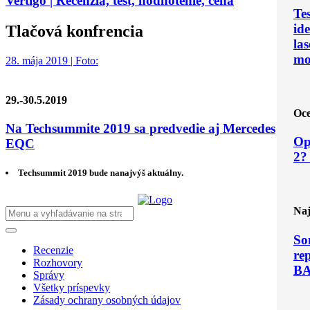
Vertigo | Recenzia, test, hodnotenie, cena
Te
ide
Tlačová konfrencia
las
mo
28. mája 2019 | Foto:
29.-30.5.2019
Oce
Na Techsummite 2019 sa predvedie aj Mercedes
Op
EQC
2?
Techsummit 2019 bude nanajvýš aktuálny.
Naj
So
Recenzie
re
Rozhovory
B
Správy
Všetky príspevky
Zásady ochrany osobných údajov