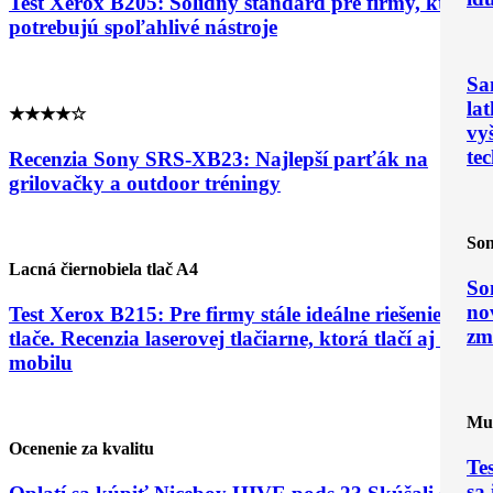
Test Xerox B205: Solídny štandard pre firmy, ktoré
potrebujú spoľahlivé nástroje
Sa
la
★★★★☆
vy
te
Recenzia Sony SRS-XB23: Najlepší parťák na
grilovačky a outdoor tréningy
Son
Lacná čiernobiela tlač A4
So
no
Test Xerox B215: Pre firmy stále ideálne riešenie
zm
tlače. Recenzia laserovej tlačiarne, ktorá tlačí aj z
mobilu
Mul
Ocenenie za kvalitu
Te
sa 