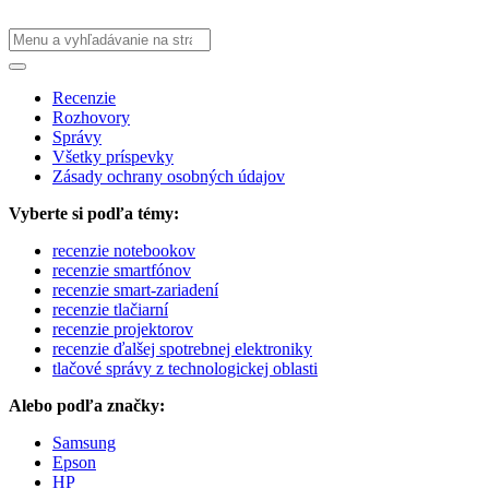
Recenzie
Rozhovory
Správy
Všetky príspevky
Zásady ochrany osobných údajov
Vyberte si podľa témy:
recenzie notebookov
recenzie smartfónov
recenzie smart-zariadení
recenzie tlačiarní
recenzie projektorov
recenzie ďalšej spotrebnej elektroniky
tlačové správy z technologickej oblasti
Alebo podľa značky:
Samsung
Epson
HP