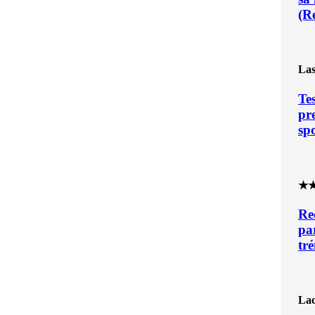
(R
Las
Te
pr
sp
★
Re
pa
tr
Lac