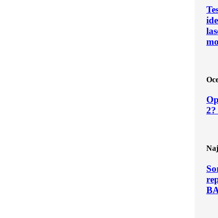
Te
ide
las
mo
Oce
Op
2?
Naj
So
re
B