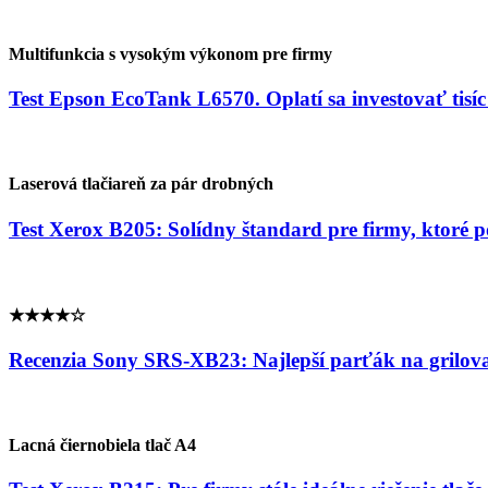
Multifunkcia s vysokým výkonom pre firmy
Test Epson EcoTank L6570. Oplatí sa investovať tisíc
Laserová tlačiareň za pár drobných
Test Xerox B205: Solídny štandard pre firmy, ktoré p
★★★★☆
Recenzia Sony SRS-XB23: Najlepší parťák na grilova
Lacná čiernobiela tlač A4