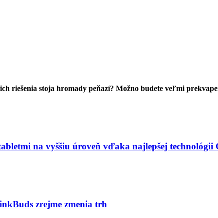
a ich riešenia stoja hromady peňazí? Možno budete veľmi prekvape
abletmi na vyššiu úroveň vďaka najlepšej technológii
LinkBuds zrejme zmenia trh