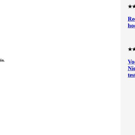
★
Re
ho
★
ín.
Vo
Ni
tes