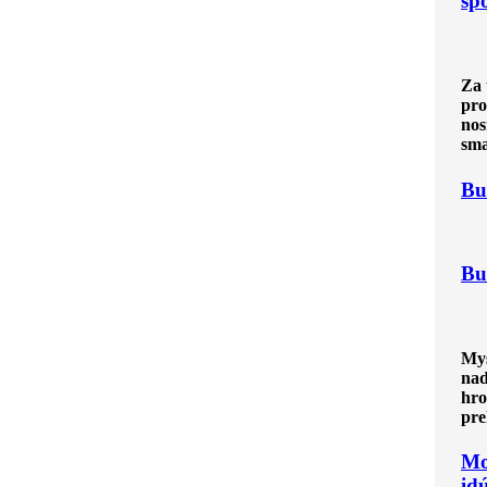
sp
Za 
pro
nos
sma
Bu
Bu
Mys
nad
hro
pre
Mo
id