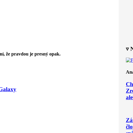
▿ 
ní, že pravdou je presný opak.
Ana
Ch
 Galaxy
Zr
ale
Zá
čl