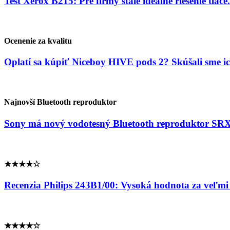
Test Xerox B215: Pre firmy stále ideálne riešenie tlače.
Ocenenie za kvalitu
Oplatí sa kúpiť Niceboy HIVE pods 2? Skúšali sme ic
Najnovší Bluetooth reproduktor
Sony má nový vodotesný Bluetooth reproduktor 
★★★★☆
Recenzia Philips 243B1/00: Vysoká hodnota za veľmi
★★★★☆