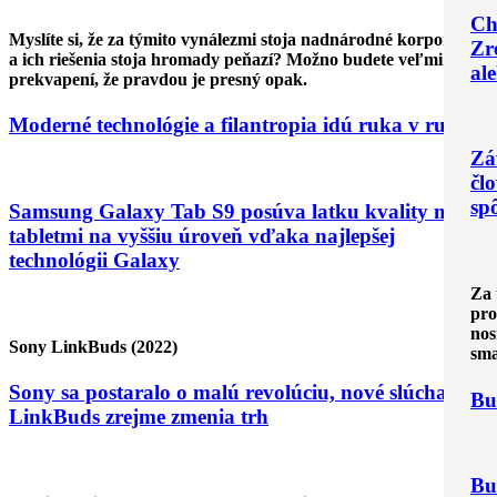
Ch
Myslíte si, že za týmito vynálezmi stoja nadnárodné korporácie
Zr
a ich riešenia stoja hromady peňazí? Možno budete veľmi
ale
prekvapení, že pravdou je presný opak.
Moderné technológie a filantropia idú ruka v ruke
Zá
čl
sp
Samsung Galaxy Tab S9 posúva latku kvality medzi
tabletmi na vyššiu úroveň vďaka najlepšej
technológii Galaxy
Za 
pro
nos
Sony LinkBuds (2022)
sma
Sony sa postaralo o malú revolúciu, nové slúchadlá
Bu
LinkBuds zrejme zmenia trh
Bu