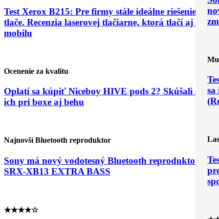
no
Test Xerox B215: Pre firmy stále ideálne riešenie
zm
tlače. Recenzia laserovej tlačiarne, ktorá tlačí aj z
mobilu
Mul
Ocenenie za kvalitu
Te
sa 
Oplatí sa kúpiť Niceboy HIVE pods 2? Skúšali sme
(R
ich pri boxe aj behu
Las
Najnovší Bluetooth reproduktor
Te
Sony má nový vodotesný Bluetooth reproduktor
pr
SRX-XB13 EXTRA BASS
sp
★★★★☆