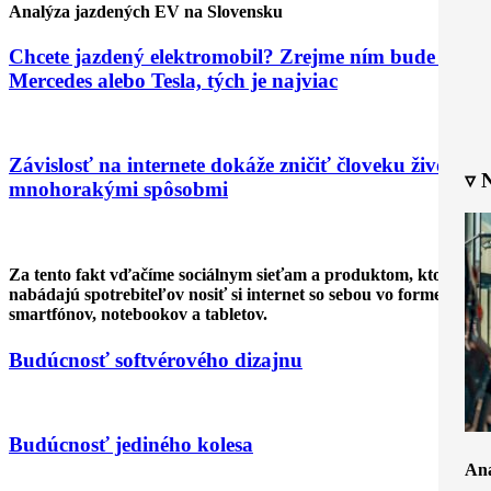
Analýza jazdených EV na Slovensku
Chcete jazdený elektromobil? Zrejme ním bude VW,
Mercedes alebo Tesla, tých je najviac
Závislosť na internete dokáže zničiť človeku život
▿ 
mnohorakými spôsobmi
Za tento fakt vďačíme sociálnym sieťam a produktom, ktoré
nabádajú spotrebiteľov nosiť si internet so sebou vo forme
smartfónov, notebookov a tabletov.
Budúcnosť softvérového dizajnu
Budúcnosť jediného kolesa
Ana