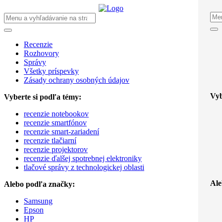
Recenzie
Rozhovory
Správy
Všetky príspevky
Zásady ochrany osobných údajov
Vyb
Vyberte si podľa témy:
recenzie notebookov
recenzie smartfónov
recenzie smart-zariadení
recenzie tlačiarní
recenzie projektorov
recenzie ďalšej spotrebnej elektroniky
tlačové správy z technologickej oblasti
Ale
Alebo podľa značky:
Samsung
Epson
HP