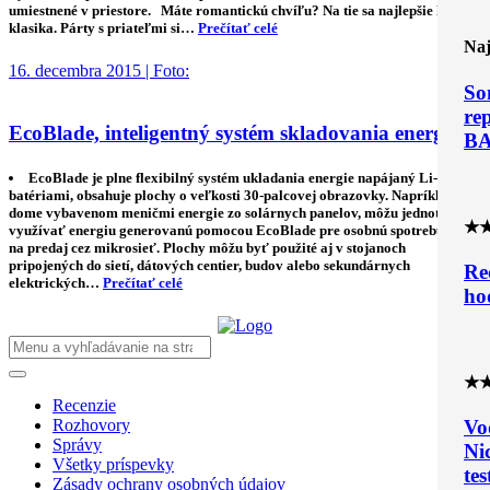
umiestnené v priestore. Máte romantickú chvíľu? Na tie sa najlepšie hodí
klasika. Párty s priateľmi si…
Prečítať celé
Naj
16. decembra 2015 | Foto:
So
re
EcoBlade, inteligentný systém skladovania energie
B
EcoBlade je plne flexibilný systém ukladania energie napájaný Li-ion
batériami, obsahuje plochy o veľkosti 30-palcovej obrazovky. Napríklad, v
dome vybavenom meničmi energie zo solárnych panelov, môžu jednotlivci
★
využívať energiu generovanú pomocou EcoBlade pre osobnú spotrebu alebo
na predaj cez mikrosieť. Plochy môžu byť použité aj v stojanoch
pripojených do sietí, dátových centier, budov alebo sekundárnych
Re
elektrických…
Prečítať celé
ho
★
Recenzie
Rozhovory
Vo
Správy
Ni
Všetky príspevky
tes
Zásady ochrany osobných údajov