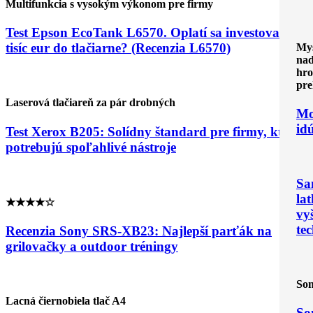
Multifunkcia s vysokým výkonom pre firmy
Test Epson EcoTank L6570. Oplatí sa investovať
tisíc eur do tlačiarne? (Recenzia L6570)
Mys
nad
hro
pre
Laserová tlačiareň za pár drobných
Mo
id
Test Xerox B205: Solídny štandard pre firmy, ktoré
potrebujú spoľahlivé nástroje
Sa
la
★★★★☆
vy
te
Recenzia Sony SRS-XB23: Najlepší parťák na
grilovačky a outdoor tréningy
Son
Lacná čiernobiela tlač A4
So