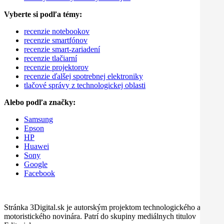
Vyberte si podľa témy:
recenzie notebookov
recenzie smartfónov
recenzie smart-zariadení
recenzie tlačiarní
recenzie projektorov
recenzie ďalšej spotrebnej elektroniky
tlačové správy z technologickej oblasti
Alebo podľa značky:
Samsung
Epson
HP
Huawei
Sony
Google
Facebook
Stránka 3Digital.sk je autorským projektom technologického a
motoristického novinára. Patrí do skupiny mediálnych titulov