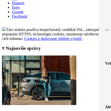
Huawei
Sony
Google
Facebook
Táto stránka používa bezpečnostný certifikát SSL, zabezpečené
pripojenie HTTPS, technológiu cookies, monitoruje návštevnosť a
cieli reklamu.
Cookies a sledovanie môžete vypnúť
.
▿ Najnovšie správy
Vyb
Ale