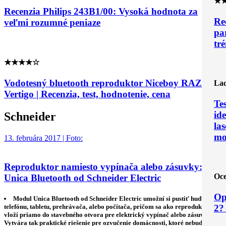
★
Recenzia Philips 243B1/00: Vysoká hodnota za
Re
veľmi rozumné peniaze
pa
tr
★★★★☆
Vodotesný bluetooth reproduktor Niceboy RAZE 2
Lac
Vertigo | Recenzia, test, hodnotenie, cena
Te
ide
Schneider
las
mo
13. februára 2017 | Foto:
Reproduktor namiesto vypínača alebo zásuvky:
Oce
Unica Bluetooth od Schneider Electric
Op
Modul Unica Bluetooth od Schneider Electric umožní si pustiť hudbu z
telefónu, tabletu, prehrávača, alebo počítača, pričom sa ako reproduktor
2?
vloží priamo do stavebného otvora pre elektrický vypínač alebo zásuvku.
Vytvára tak praktické riešenie pre ozvučenie domácnosti, ktoré nebude