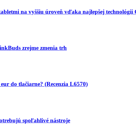
abletmi na vyššiu úroveň vďaka najlepšej technológii
LinkBuds zrejme zmenia trh
 eur do tlačiarne? (Recenzia L6570)
otrebujú spoľahlivé nástroje