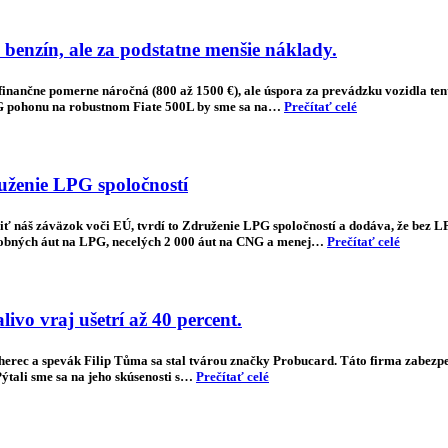
benzín, ale za podstatne menšie náklady.
finančne pomerne náročná (800 až 1500 €), ale úspora za prevádzku vozidla te
LPG pohonu na robustnom Fiate 500L by sme sa na…
Prečítať celé
uženie LPG spoločností
niť náš záväzok voči EÚ, tvrdí to Združenie LPG spoločností a dodáva, že bez 
osobných áut na LPG, necelých 2 000 áut na CNG a menej…
Prečítať celé
ivo vraj ušetrí až 40 percent.
e herec a spevák Filip Tůma sa stal tvárou značky Probucard. Táto firma zabe
ýtali sme sa na jeho skúsenosti s…
Prečítať celé