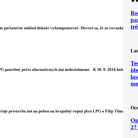
★
Re
pa
tr
nto počiatočný náklad dokáže vykompenzovať. Hovorí sa, že za rovnaké
Lac
Te
ide
LPG potrebný počet alternatívnych áut nedosiahneme. K 30. 9. 2016 bolo na
las
mo
Oce
zpečuje prestavbu áut na pohon na kvapalný ropný plyn LPG a Filip Tůma na
Op
2?