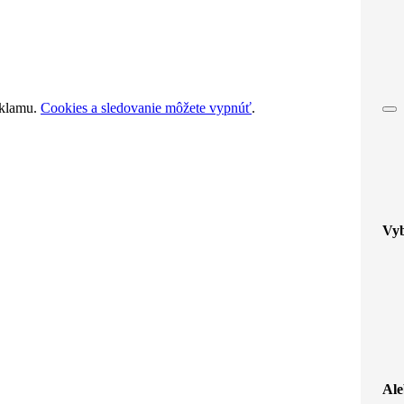
eklamu.
Cookies a sledovanie môžete vypnúť
.
Vyb
Ale