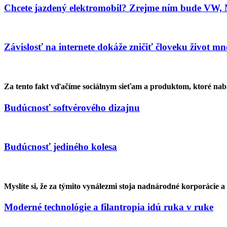
Chcete jazdený elektromobil? Zrejme ním bude VW, Me
Závislosť na internete dokáže zničiť človeku život 
Za tento fakt vďačíme sociálnym sieťam a produktom, ktoré nabád
Budúcnosť softvérového dizajnu
Budúcnosť jediného kolesa
Myslíte si, že za týmito vynálezmi stoja nadnárodné korporácie 
Moderné technológie a filantropia idú ruka v ruke