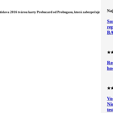
Naj
tislava 2016 tvárou karty Probucard od Probugasu, ktorá zabezpečuje
So
re
B
★
Re
ho
★
Vo
Ni
tes