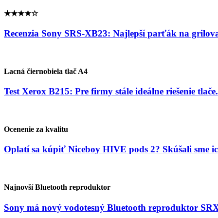
★★★★☆
Recenzia Sony SRS-XB23: Najlepší parťák na grilova
Lacná čiernobiela tlač A4
Test Xerox B215: Pre firmy stále ideálne riešenie tlače.
Ocenenie za kvalitu
Oplatí sa kúpiť Niceboy HIVE pods 2? Skúšali sme ic
Najnovší Bluetooth reproduktor
Sony má nový vodotesný Bluetooth reproduktor 