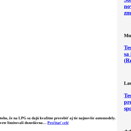
no
zm
Mul
Te
sa 
(R
Las
Te
pr
sp
ho, že na LPG sa dajú kvalitne prerobiť aj tie najnovšie automodely.
svete limitovali donedávna…
Prečítať celé