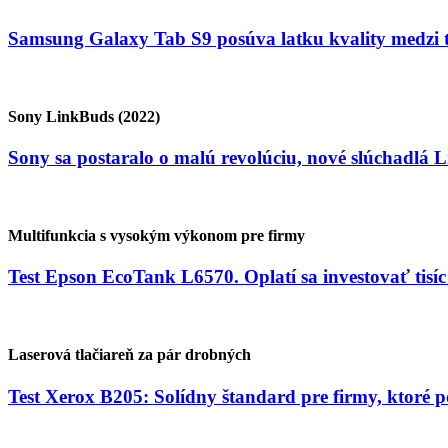
Samsung Galaxy Tab S9 posúva latku kvality medzi t
Sony LinkBuds (2022)
Sony sa postaralo o malú revolúciu, nové slúchadlá 
Multifunkcia s vysokým výkonom pre firmy
Test Epson EcoTank L6570. Oplatí sa investovať tisíc
Laserová tlačiareň za pár drobných
Test Xerox B205: Solídny štandard pre firmy, ktoré p