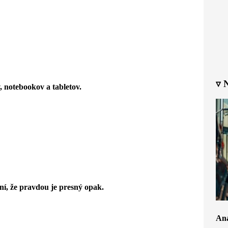
▿ 
, notebookov a tabletov.
ní, že pravdou je presný opak.
Ana