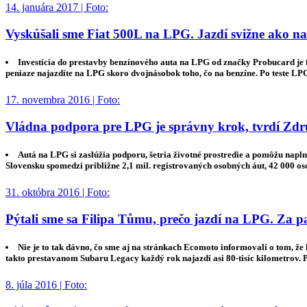
14. januára 2017 | Foto:
Vyskúšali sme Fiat 500L na LPG. Jazdí svižne ako na 
Investícia do prestavby benzínového auta na LPG od značky Probucard je 
peniaze najazdíte na LPG skoro dvojnásobok toho, čo na benzíne. Po teste 
17. novembra 2016 | Foto:
Vládna podpora pre LPG je správny krok, tvrdí Zdr
Autá na LPG si zaslúžia podporu, šetria životné prostredie a pomôžu napl
Slovensku spomedzi približne 2,1 mil. registrovaných osobných áut, 42 000 
31. októbra 2016 | Foto:
Pýtali sme sa Filipa Tůmu, prečo jazdí na LPG. Za pal
Nie je to tak dávno, čo sme aj na stránkach Ecomoto informovali o tom, ž
takto prestavanom Subaru Legacy každý rok najazdí asi 80-tisíc kilometrov. P
8. júla 2016 | Foto: