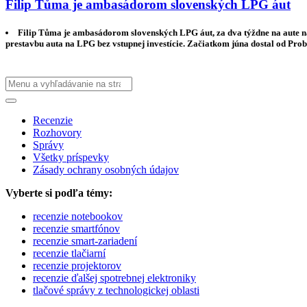
Filip Tůma je ambasádorom slovenských LPG áut
Filip Tůma je ambasádorom slovenských LPG áut, za dva týždne na aute na
prestavbu auta na LPG bez vstupnej investície. Začiatkom júna dostal od P
Recenzie
Rozhovory
Správy
Všetky príspevky
Zásady ochrany osobných údajov
Vyberte si podľa témy:
recenzie notebookov
recenzie smartfónov
recenzie smart-zariadení
recenzie tlačiarní
recenzie projektorov
recenzie ďalšej spotrebnej elektroniky
tlačové správy z technologickej oblasti