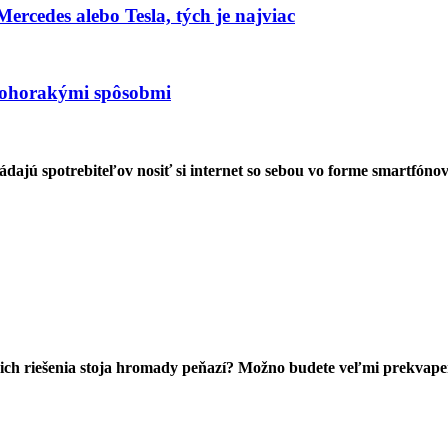
rcedes alebo Tesla, tých je najviac
mnohorakými spôsobmi
ajú spotrebiteľov nosiť si internet so sebou vo forme smartfónov
a ich riešenia stoja hromady peňazí? Možno budete veľmi prekvape