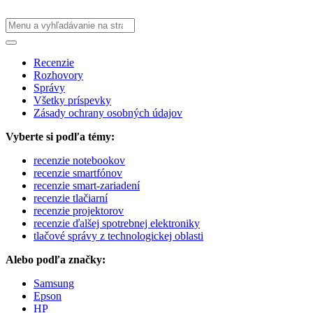
Recenzie
Rozhovory
Správy
Všetky príspevky
Zásady ochrany osobných údajov
Vyberte si podľa témy:
recenzie notebookov
recenzie smartfónov
recenzie smart-zariadení
recenzie tlačiarní
recenzie projektorov
recenzie ďalšej spotrebnej elektroniky
tlačové správy z technologickej oblasti
Alebo podľa značky:
Samsung
Epson
HP