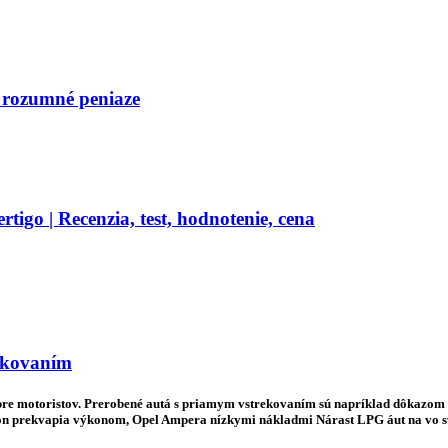
 rozumné peniaze
igo | Recenzia, test, hodnotenie, cena
ekovaním
re motoristov. Prerobené autá s priamym vstrekovaním sú napríklad dôkazom to
scon prekvapia výkonom, Opel Ampera nízkymi nákladmi Nárast LPG áut na vo 