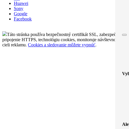
Huawei
Sony
Google
Facebook
Táto stránka používa bezpečnostný certifikát SSL, zabezpečené
pripojenie HTTPS, technológiu cookies, monitoruje návštevnosť a
cieli reklamu.
Cookies a sledovanie môžete vypnúť
.
Vyb
Ale