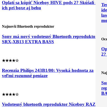
Oplatí sa kúpiť Niceboy HIVE pods 2? Skúšali sme
Te
ich pri boxe aj behu
ide
las
mo
Najnovší Bluetooth reproduktor
Sony má nový vodotesný Bluetooth reproduktor
Oce
SRX-XB13 EXTRA BASS
Op
2?
★★★★☆
Recenzia Philips 243B1/00: Vysoká hodnota za
Naj
veľmi rozumné peniaze
So
re
B
★★★★☆
Vodotesný bluetooth reproduktor Niceboy RAZE 2