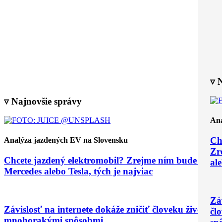
▿ 
▿ Najnovšie správy
Ana
Ch
Analýza jazdených EV na Slovensku
Zr
Chcete jazdený elektromobil? Zrejme ním bude VW,
ale
Mercedes alebo Tesla, tých je najviac
Zá
Závislosť na internete dokáže zničiť človeku život
čl
mnohorakými spôsobmi