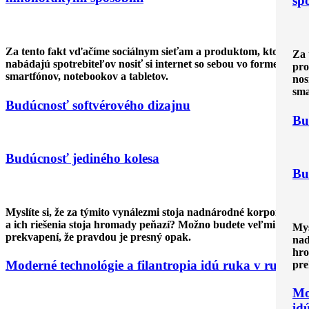
sp
Za tento fakt vďačíme sociálnym sieťam a produktom, ktoré
Za 
nabádajú spotrebiteľov nosiť si internet so sebou vo forme
pro
smartfónov, notebookov a tabletov.
nos
sma
Budúcnosť softvérového dizajnu
Bu
Budúcnosť jediného kolesa
Bu
Myslíte si, že za týmito vynálezmi stoja nadnárodné korporácie
a ich riešenia stoja hromady peňazí? Možno budete veľmi
Mys
prekvapení, že pravdou je presný opak.
nad
hro
Moderné technológie a filantropia idú ruka v ruke
pre
Mo
id