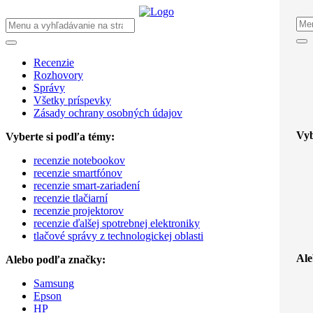
Recenzie
Rozhovory
Správy
Všetky príspevky
Zásady ochrany osobných údajov
Vyb
Vyberte si podľa témy:
recenzie notebookov
recenzie smartfónov
recenzie smart-zariadení
recenzie tlačiarní
recenzie projektorov
recenzie ďalšej spotrebnej elektroniky
tlačové správy z technologickej oblasti
Ale
Alebo podľa značky:
Samsung
Epson
HP