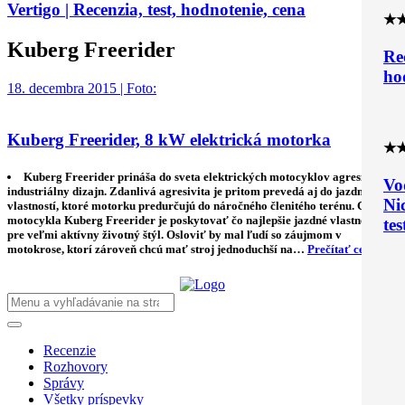
Vertigo | Recenzia, test, hodnotenie, cena
★
Kuberg Freerider
Re
ho
18. decembra 2015 | Foto:
Kuberg Freerider, 8 kW elektrická motorka
★
Kuberg Freerider prináša do sveta elektrických motocyklov agresívny
Vo
industriálny dizajn. Zdanlivá agresivita je pritom prevedá aj do jazdných
Ni
vlastností, ktoré motorku predurčujú do náročného členitého terénu. Cieľom
motocykla Kuberg Freerider je poskytovať čo najlepšie jazdné vlastnosti
tes
pre veľmi aktívny životný štýl. Osloviť by mal ľudí so záujmom v
motokrose, ktorí zároveň chcú mať stroj jednoduchší na…
Prečítať celé
Recenzie
Rozhovory
Správy
Všetky príspevky