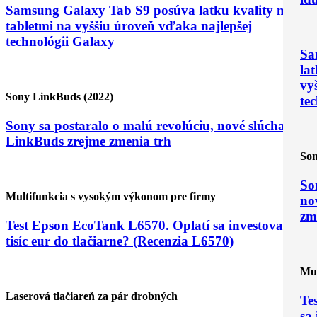
Samsung Galaxy Tab S9 posúva latku kvality medzi
tabletmi na vyššiu úroveň vďaka najlepšej
technológii Galaxy
Sa
la
vy
Sony LinkBuds (2022)
te
Sony sa postaralo o malú revolúciu, nové slúchadlá
LinkBuds zrejme zmenia trh
Son
So
Multifunkcia s vysokým výkonom pre firmy
no
zm
Test Epson EcoTank L6570. Oplatí sa investovať
tisíc eur do tlačiarne? (Recenzia L6570)
Mul
Laserová tlačiareň za pár drobných
Te
sa 