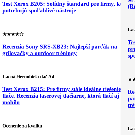
Test Xerox B205: Solídny štandard pre firmy, ktoré
(R
potrebujú spoľahlivé nástroje
Las
★★★★☆
Te
Recenzia Sony SRS-XB23: Najlepší parťák na
pr
grilovačky a outdoor tréningy
sp
Lacná čiernobiela tlač A4
★
Test Xerox B215: Pre firmy stále ideálne riešenie
Re
tlače. Recenzia laserovej tlačiarne, ktorá tlačí aj z
pa
mobilu
tr
Ocenenie za kvalitu
Lac